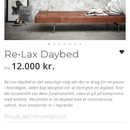
Re•Lax Daybed
Gå
til
12.000 kr.
starten
Fra
af
billedgalleriet
Re•Lax daybed er det naturlige valg når der er brug for en pause
i hverdagen. Idéen bag designet var at formgive en daybed, hvor
det essentielle var dens funktionalitet, uden at gå på kompromis
med kvalitet. Resultatet er en daybed med et minimalistisk
udtryk, hvor komforten er i højsædet.
Produktinformation
Designer:
Re•Studio