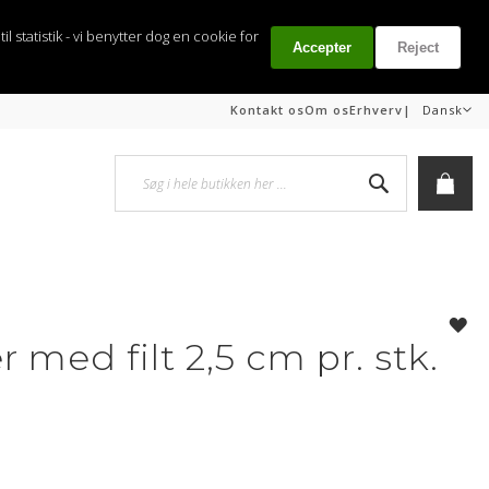
il statistik - vi benytter dog en cookie for
Accepter
Reject
Sprog
|
Kontakt os
Om os
Erhverv
Dansk
Søg
Min i
med filt 2,5 cm pr. stk.