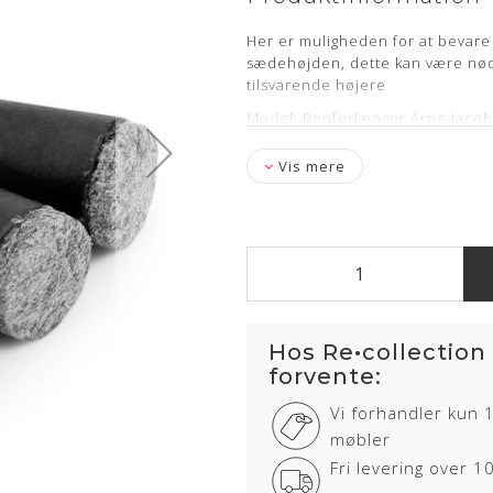
Her er muligheden for at bevare
sædehøjden, dette kan være nød
tilsvarende højere
Model: Benforlænger Arne Jacob
Filt: Original filt, som er påsvjes
Vis mere
Mål: Øger Siddehøjden med 2,5
Antal:
Der skal bruges 4 stk. pr
Levering: ca. 1-3 hverdage
Monteringsvejledning medfølger
Hos Re•collection
forvente:
Vi forhandler kun 
møbler
Fri levering over 