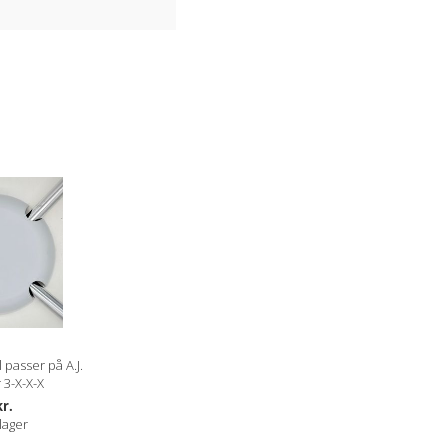
passer på A.J.
 3-X-X-X
kr.
lager