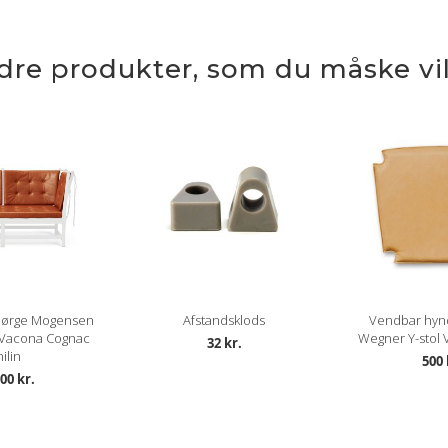
ndre produkter, som du måske vil
 Børge Mogensen
Afstandsklods
Vendbar hynde
Vacona Cognac
Wegner Y-stol
32 kr.
ilin
500 
00 kr.