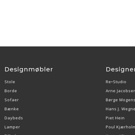
Designmøbler
Designe
Stole
Re•Studio
Borde
Arne Jacobse
Sofaer
Børge Mogen
Bænke
Hans J. Wegn
Daybeds
Piet Hein
Lamper
Poul Kjærhol