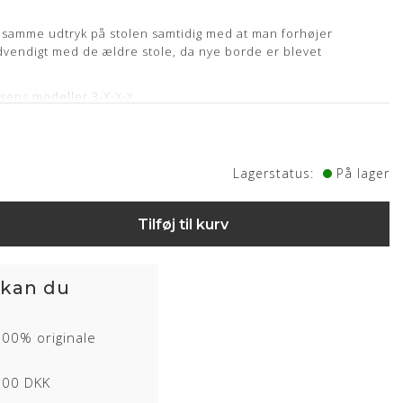
 samme udtryk på stolen samtidig med at man forhøjer
vendigt med de ældre stole, da nye borde er blevet
sens modeller 3-X-X-X
et ( Lang Holdbartid)
 cm
Lagerstatus:
På lager
. stol
Tilføj til kurv
 kan du
100% originale
1000 DKK