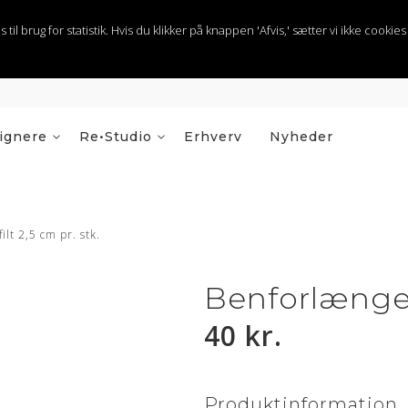
 brug for statistik. Hvis du klikker på knappen 'Afvis,' sætter vi ikke cookies t
ignere
Re•Studio
Erhverv
Nyheder
lt 2,5 cm pr. stk.
Benforlænger 
40 kr.
Produktinformation