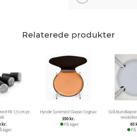
Relaterede produkter
d filt 1,5 cm pr.
Hynde Syverstol Classic Cognac
Grå Bundkapsel 
stk
modeller
350 kr.
 kr.
På lager
65 
å lager
På 