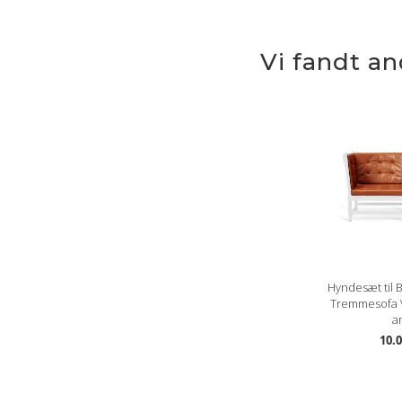
Vi fandt a
Hyndesæt til
Tremmesofa 
an
10.0