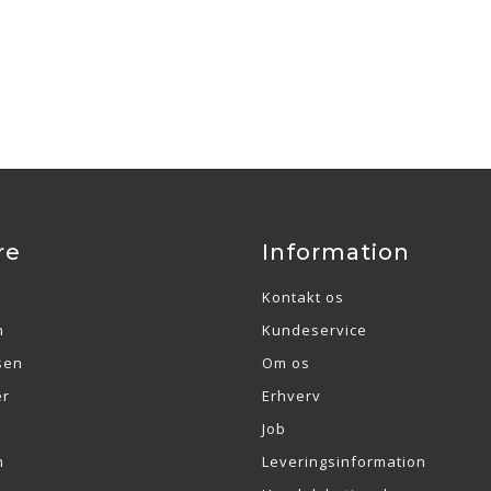
re
Information
Kontakt os
n
Kundeservice
sen
Om os
er
Erhverv
Job
m
Leveringsinformation