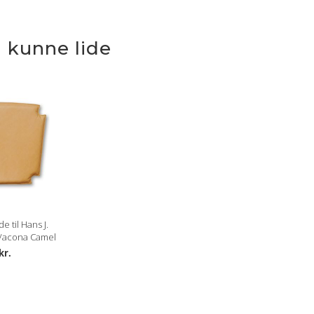
 kunne lide
 til Hans J.
 Vacona Camel
kr.