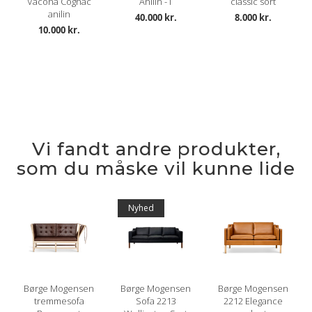
Vacona Cognac
Anilin -1
classic sort
anilin
40.000 kr.
8.000 kr.
10.000 kr.
Vi fandt andre produkter,
som du måske vil kunne lide
Nyhed
Børge Mogensen
Børge Mogensen
Børge Mogensen
tremmesofa
Sofa 2213
2212 Elegance