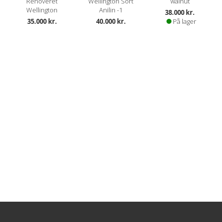
Renoveret
Wellington Sort
walnut
Wellington
Anilin -1
38.000 kr.
35.000 kr.
40.000 kr.
På lager