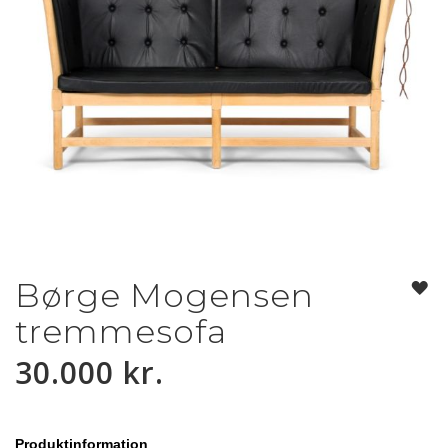
Børge Mogensen
Gå
til
tremmesofa
starten
af
30.000 kr.
billedgalleriet
Produktinformation