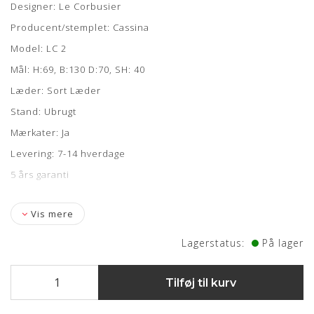
Designer: Le Corbusier
Producent/stemplet: Cassina
Model: LC 2
Mål: H:69, B:130 D:70, SH: 40
Læder: Sort Læder
Stand: Ubrugt
Mærkater: Ja
Levering: 7-14 hverdage
5 års garanti
Vis mere
Lagerstatus:
På lager
Tilføj til kurv