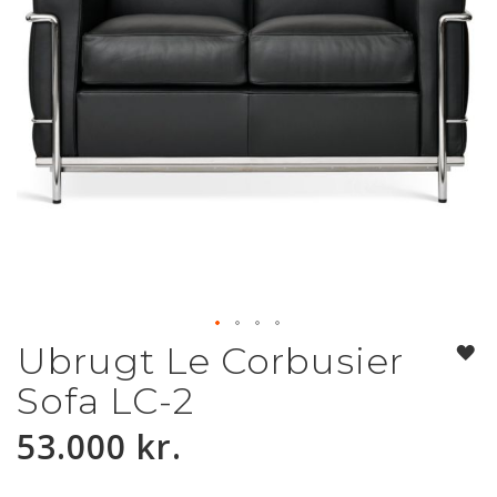
Ubrugt Le Corbusier
Gå
til
Sofa LC-2
starten
af
53.000 kr.
billedgalleriet