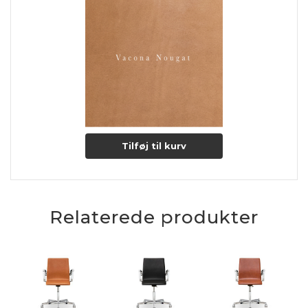
Med tiden og gennem daglig brug, vil læderets glans bevares
og forbedres og gør dermed lædertypen endnu mere
eksklusiv.
Tilføj til kurv
Relaterede produkter