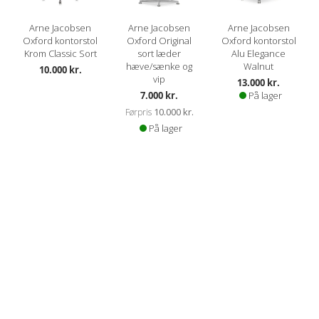
Arne Jacobsen
Arne Jacobsen
Arne Jacobsen
Oxford kontorstol
Oxford Original
Oxford kontorstol
Krom Classic Sort
sort læder
Alu Elegance
hæve/sænke og
Walnut
10.000 kr.
vip
13.000 kr.
Kampagnepris
7.000 kr.
På lager
10.000 kr.
Førpris
På lager