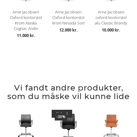
Arne Jacobsen
Arne Jacobsen
Arne Jacobsen
Oxford kontorstol
Oxford kontorstol
oxford kontorstol
Krom Alaska
krom Nevada Sort
alu Classic Brandy
Cognac Anilin
12.000 kr.
10.000 kr.
11.000 kr.
Vi fandt andre produkter,
som du måske vil kunne lide
Nyhed
-30%