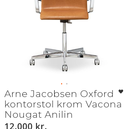
Arne Jacobsen Oxford
Gå
til
kontorstol krom Vacona
starten
af
Nougat Anilin
billedgalleriet
12.000 kr.