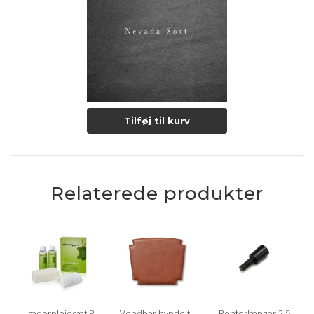
Tilføj til kurv
Relaterede produkter
Læderplejesæt P
Vendbar hynde til
Benforlænger 2,5