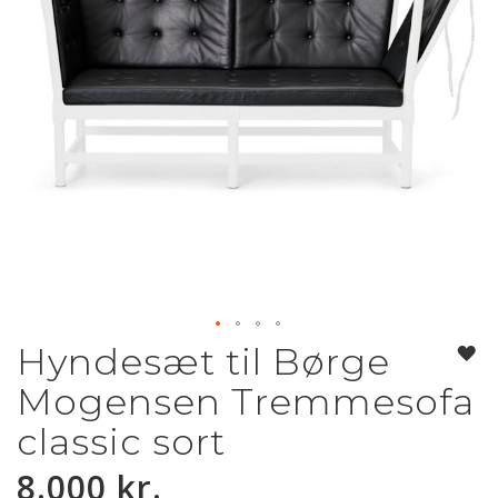
Hyndesæt til Børge
Gå
til
Mogensen Tremmesofa
starten
af
classic sort
billedgalleriet
8.000 kr.