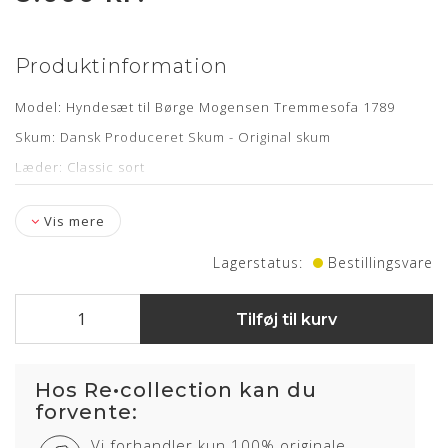
Produktinformation
Model: Hyndesæt til Børge Mogensen Tremmesofa 1789
Skum: Dansk Produceret Skum - Original skum
Læder: Classic sort
Stropper: Nye medfølger
Vis mere
Levering: 3-4 uger
Lagerstatus:
Bestillingsvare
Om læderet
Tilføj til kurv
Semi anilin læder har fået en ganske let
overfladebehandling, hvilket bidrager til en højere slidstyrke
og lysægthed end den rene anilin læder.
Hos Re•collection kan du
Huden kendetegnes ved det flotte naturlige udseende, men
forvente:
samtidig med en stærk finish.
Vi forhandler kun 100% originale