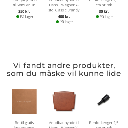
til Semi Anilin
Hans J. Wegner Y-
cm pr. stk
stol Classic Brandy
350 kr.
30 kr.
På lager
400 kr.
På lager
På lager
Vi fandt andre produkter,
som du måske vil kunne lide
Bestil gratis
Vendbar hynde til
Benforlænger 2,5
læderprøve
Hans J. Wegner Y-
cm pr. stk