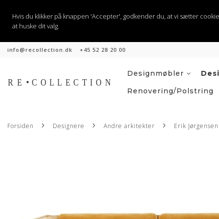
Hvis du klikker på knappen 'Accepter', godkender du, at vi sætter cookies til
at huske dit valg.
info@recollection.dk
+45 52 28 20 00
Skip
to
Content
Designmøbler
Des
Renovering/Polstring
Forsiden
Designere
Andre arkitekter
Erik Jørgensen
Gå
til
slutningen
af
billedgalleriet