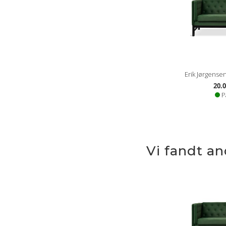
Erik Jørgensen
20.0
P
Vi fandt a