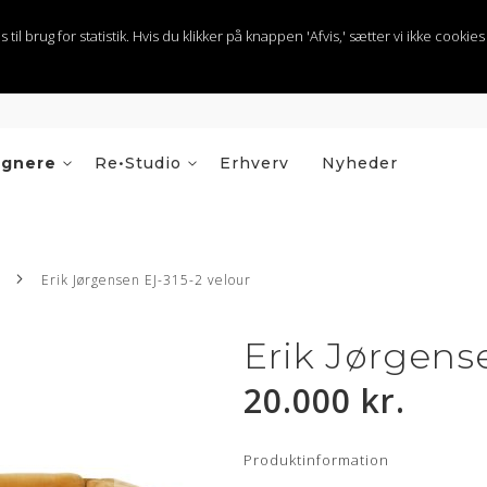
 brug for statistik. Hvis du klikker på knappen 'Afvis,' sætter vi ikke cookies t
ignere
Re•Studio
Erhverv
Nyheder
Erik Jørgensen EJ-315-2 velour
Erik Jørgens
20.000 kr.
Produktinformation