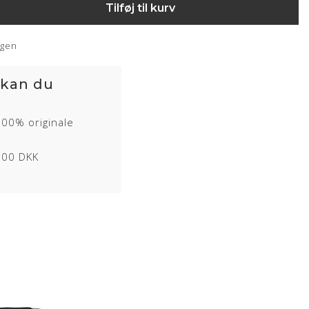
Tilføj til kurv
ngen
 kan du
100% originale
1000 DKK