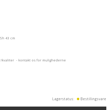
x Sh 43 cm
er/kvaliter - kontakt os for mulighederne
Lagerstatus:
Bestillingsvare