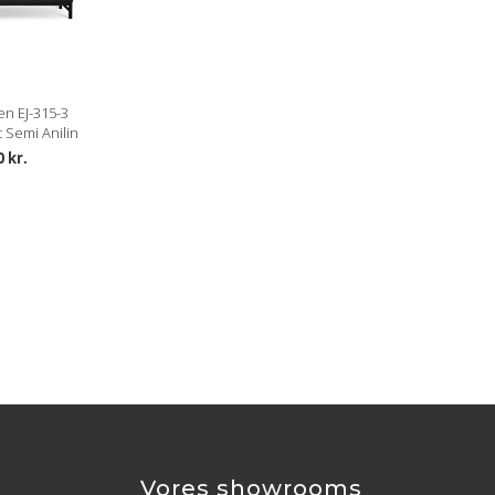
en EJ-315-3
 Semi Anilin
0 kr.
Vores showrooms