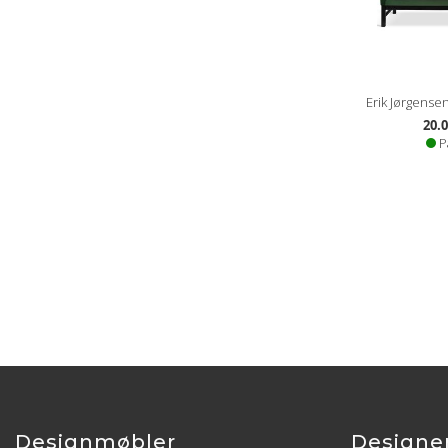
Erik Jørgensen
20.0
P
Designmøbler
Designe