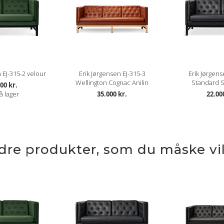
 EJ-315-2 velour
Erik Jørgensen EJ-315-3
Erik Jørgens
Wellington Cognac Anilin
Standard S
00 kr.
å lager
35.000 kr.
22.00
ndre produkter, som du måske vil