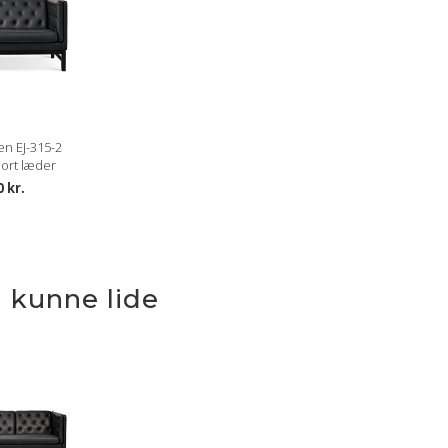
en EJ-315-2
ort læder
0 kr.
 kunne lide