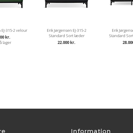
 EJ-315-2 velour
Erik Jørgensen EJ-315-2
Erik Jørgens
Standard Sort læder
Standard Sort
00 kr.
å lager
22.000 kr.
28.00
re
Information