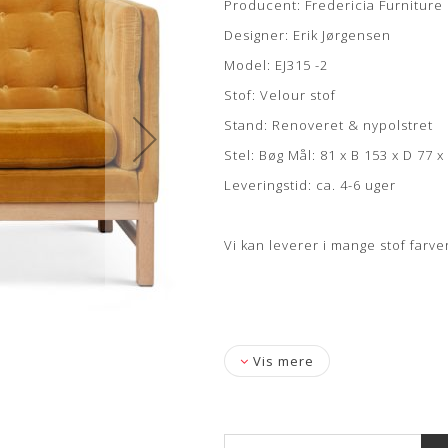
Producent: Fredericia Furniture
Designer: Erik Jørgensen
Model: EJ315 -2
Stof: Velour stof
Stand: Renoveret & nypolstret
Stel: Bøg Mål: 81 x B 153 x D 77 
Leveringstid: ca. 4-6 uger
Vi kan leverer i mange stof farv
Vis mere