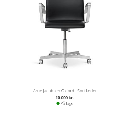
Arne Jacobsen Oxford - Sort læder
10.000 kr.
På lager