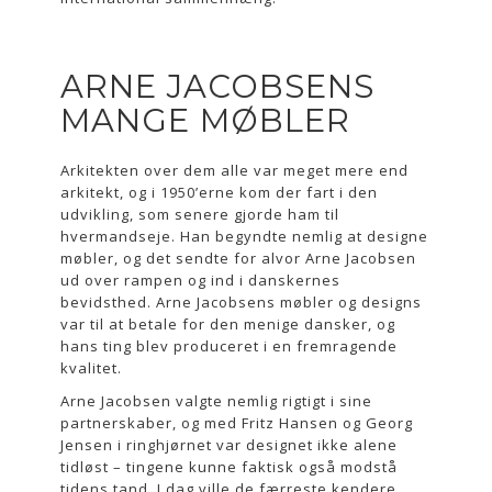
ARNE JACOBSENS
MANGE MØBLER
Arkitekten over dem alle var meget mere end
arkitekt, og i 1950’erne kom der fart i den
udvikling, som senere gjorde ham til
hvermandseje. Han begyndte nemlig at designe
møbler, og det sendte for alvor Arne Jacobsen
ud over rampen og ind i danskernes
bevidsthed. Arne Jacobsens møbler og designs
var til at betale for den menige dansker, og
hans ting blev produceret i en fremragende
kvalitet.
Arne Jacobsen valgte nemlig rigtigt i sine
partnerskaber, og med Fritz Hansen og Georg
Jensen i ringhjørnet var designet ikke alene
tidløst – tingene kunne faktisk også modstå
tidens tand. I dag ville de færreste kendere