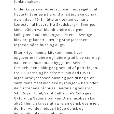
funktionalisme.
Under krigen var Arne Jacobsen nødsaget til at
flygte til Sverige på grund af sit jødiske ophav,
og en dag i 1943 måtte arkitekten og hans
kæreste i al hast ro fra Skodsborg til Sverige.
Med i båden var blandt andre designer-
kollegaen Poul Henningsen. Årene i Sverige
blev brugt konstruktivt, og Arne Jacobsen
tegnede både huse og duge.
Efter krigen kom arkitekten hjem, hvor
opgaverne i højere og højere grad blev store og
næsten monumentale byggerier, selvom
familiehusene aldrig røg helt ud af porteføljen.
Fra 1930’erne og helt frem til sin død i 1971
lagde Arne Jacobsen navn og pen til nogle af
samtidens mest ikoniske bygninger – herunder
de nu fredede rådhuse i Aarhus og Søllerød,
SAS Royal Hotel, Saint Catherine’s College i
Oxford og Nationalbanken. Arne Jacobsen kan
altså i høj tilskrives at være en dansk designer,
der har vundet indpas i både dansk og
international sammenhæng.