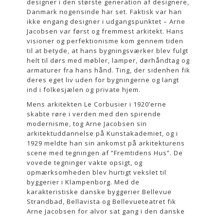
designer i den største generation af designere,
Danmark nogensinde har set. Faktisk var han
ikke engang designer i udgangspunktet – Arne
Jacobsen var først og fremmest arkitekt. Hans
visioner og perfektionisme kom gennem tiden
til at betyde, at hans bygningsværker blev fulgt
helt til dørs med møbler, lamper, dørhåndtag og
armaturer fra hans hånd. Ting, der sidenhen fik
deres eget liv uden for bygningerne og langt
ind i folkesjælen og private hjem.
Mens arkitekten Le Corbusier i 1920’erne
skabte røre i verden med den spirende
modernisme, tog Arne Jacobsen sin
arkitektuddannelse på Kunstakademiet, og i
1929 meldte han sin ankomst på arkitekturens
scene med tegningen af ”Fremtidens Hus”. De
vovede tegninger vakte opsigt, og
opmærksomheden blev hurtigt vekslet til
byggerier i Klampenborg. Med de
karakteristiske danske byggerier Bellevue
Strandbad, Bellavista og Bellevueteatret fik
Arne Jacobsen for alvor sat gang i den danske