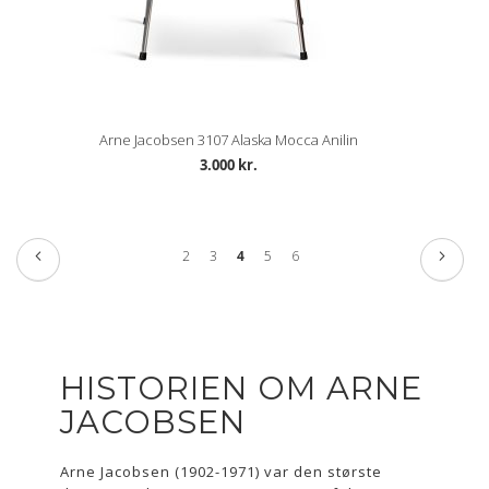
Arne Jacobsen 3107 Alaska Mocca Anilin
3.000 kr.
Side
Side
Tidligere
Side
Næste
Side
Side
Du
Side
Side
2
3
4
5
6
læser
side
HISTORIEN OM ARNE
JACOBSEN
Arne Jacobsen (1902-1971) var den største