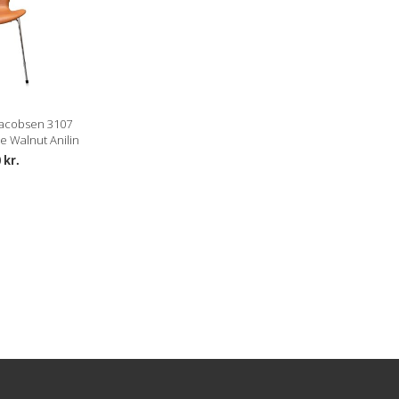
acobsen 3107
ce Walnut Anilin
 kr.