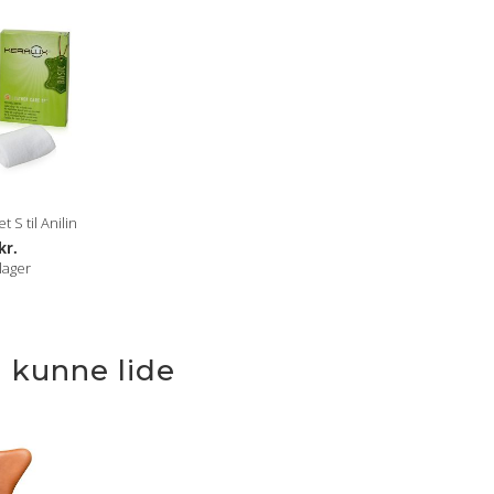
 S til Anilin
kr.
lager
 kunne lide