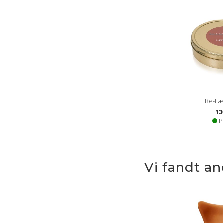
Re-Læ
13
P
Vi fandt a