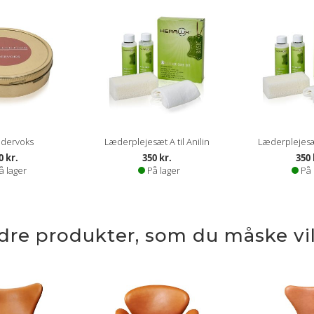
dervoks
Læderplejesæt A til Anilin
Læderplejesæt
0 kr.
350 kr.
350 
å lager
På lager
På 
ndre produkter, som du måske vil