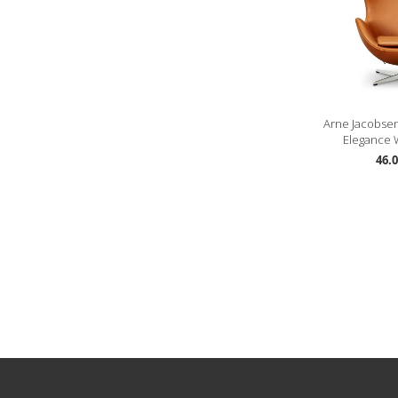
Arne Jacobsen
Elegance W
46.0