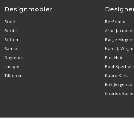
Designmøbler
Designe
Stole
Re•Studio
Borde
Arne Jacobse
Sofaer
Børge Mogen
Bænke
Hans J. Wegn
Daybeds
Piet Hein
Lamper
Poul Kjærhol
Tilbehør
Kaare Klint
Erik Jørgense
Charles Eame
Re•Collection ApS | Muslingevej 36, 8250 Egå | CVR: 41550856