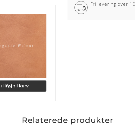
Fri levering over 
Anilin læder kan variere i farve 
sår, ar og stikmærker, som dyret 
ELEGANCE
Læderet er en ren anilin læder 
ELEGANCE læder kommer med en gl
overfor smuds og pletter. Lædere
Lædertykkelse: 1,2-1,4 mm.
Læs mere om pleje og vedligeho
Tilføj til kurv
Relaterede produkter