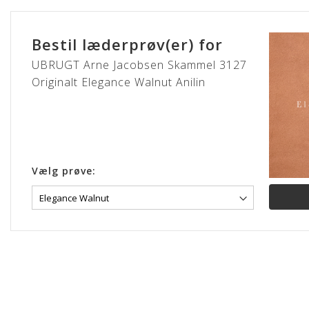
Gå
til
starten
Bestil læderprøv(er) for
af
billedgalleriet
UBRUGT Arne Jacobsen Skammel 3127
Originalt Elegance Walnut Anilin
Vælg prøve: