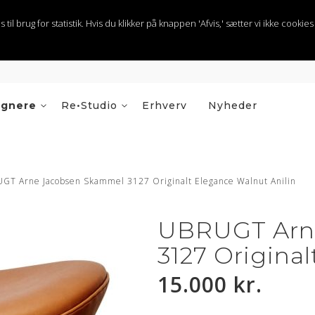
 brug for statistik. Hvis du klikker på knappen 'Afvis,' sætter vi ikke cookies t
ignere
Re•Studio
Erhverv
Nyheder
GT Arne Jacobsen Skammel 3127 Originalt Elegance Walnut Anilin
UBRUGT Arn
3127 Origina
15.000 kr.