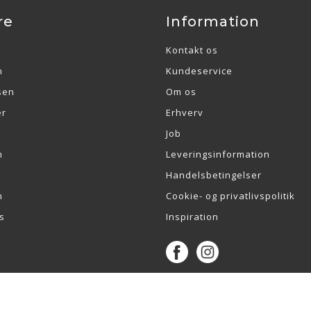
re
Information
Kontakt os
n
Kundeservice
sen
Om os
er
Erhverv
Job
m
Leveringsinformation
Handelsbetingelser
n
Cookie- og privatlivspolitik
s
Inspiration