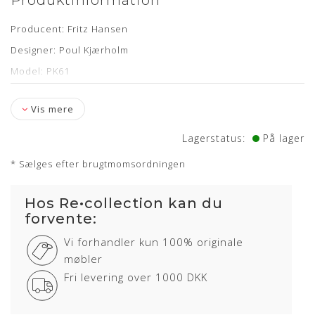
Produktinformation
Producent: Fritz Hansen
Designer: Poul Kjærholm
Model: PK61
Plade: Sort skiffer
Vis mere
Mål: H: 32cm B: 80cm L:80cm
Levering: ca. 5-7 dage
Lagerstatus:
På lager
Showroom: Egå
* Sælges efter brugtmomsordningen
Hos Re•collection kan du
forvente:
Vi forhandler kun 100% originale
møbler
Fri levering over 1000 DKK