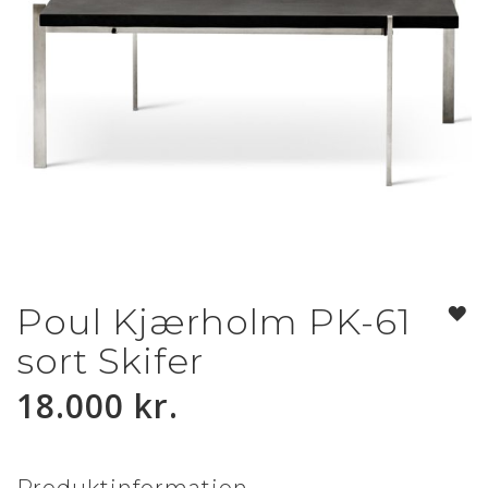
Poul Kjærholm PK-61
Gå
til
sort Skifer
starten
af
18.000 kr.
billedgalleriet