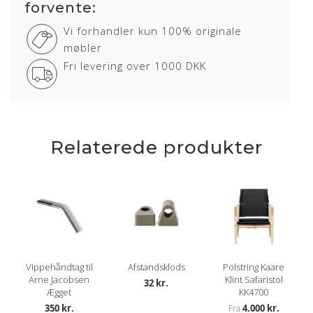
forvente:
Sort
Vi forhandler kun 100% originale
møbler
Alaska Sort, Nevada Sort og Elegance Sort
Fri levering over 1000 DKK
Relaterede produkter
Vippehåndtag til
Afstandsklods
Polstring Kaare
Arne Jacobsen
Klint Safaristol
32 kr.
Ægget
KK4700
350 kr.
4.000 kr.
Fra