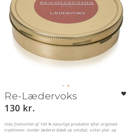
Re-Lædervoks
Gå
til
130 kr.
starten
af
billedgalleriet
Voks fremstillet af 100 % naturlige produkter efter originale
traditioner. Holder læderet blødt og smidigt, virker plet- og