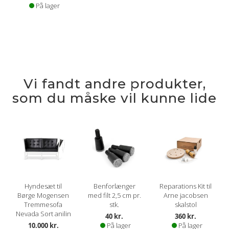
På lager
Vi fandt andre produkter,
som du måske vil kunne lide
Hyndesæt til
Benforlænger
Reparations Kit til
Børge Mogensen
med filt 2,5 cm pr.
Arne jacobsen
Tremmesofa
stk.
skalstol
Nevada Sort anilin
40 kr.
360 kr.
10.000 kr.
På lager
På lager