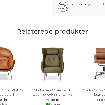
Fri levering over 
Relaterede produkter
r Oculus CH468 -
Fritz Hansen RO stol - Anilin
Charles Eames E
ognac Anilin
læder TERRA® Sørensen A/S
legance
00 kr.
21.000 kr.
11.00
å lager
På lager