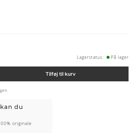
60 cm SH: 33 cm
med drejefod
Lagerstatus:
På lager
Tilføj til kurv
ngen
 kan du
100% originale