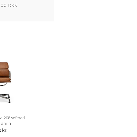
1000 DKK
a-208 softpad i
 anilin
0 kr.