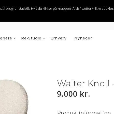
 brug for statistik. Hvis du klikker på knappen 'Afvis,' sætter vi ikke cookies t
ignere
Re•Studio
Erhverv
Nyheder
Walter Knoll 
9.000 kr.
Produktinformation