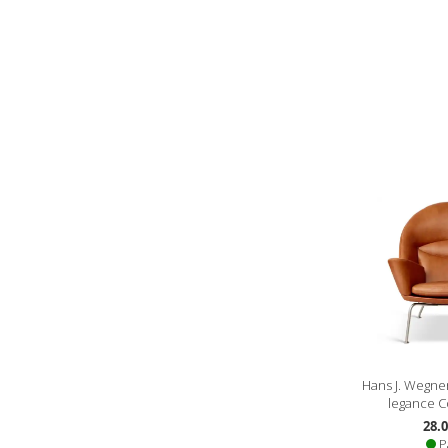
til
starten
af
billedgalleriet
Hans J. Wegne
legance C
28.0
P