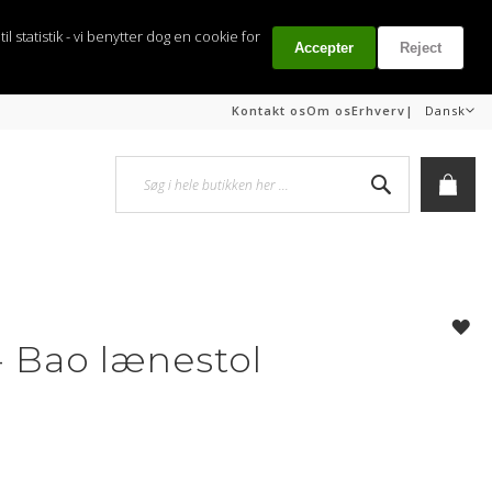
il statistik - vi benytter dog en cookie for
Accepter
Reject
Sprog
|
Kontakt os
Om os
Erhverv
Dansk
Søg
Min i
- Bao lænestol