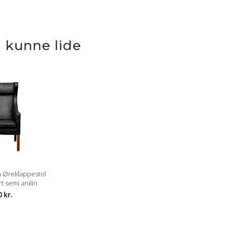
 kunne lide
 Øreklappestol
t semi anilin
0 kr.