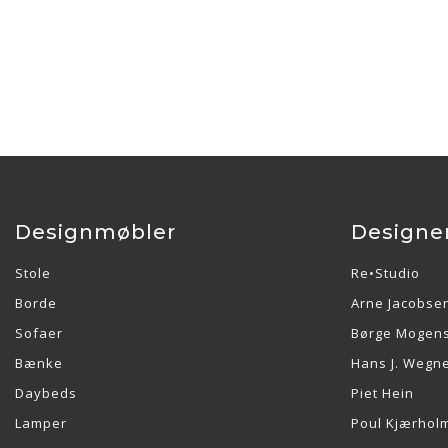
Designmøbler
Designe
Stole
Re•Studio
Borde
Arne Jacobse
Sofaer
Børge Mogen
Bænke
Hans J. Wegn
Daybeds
Piet Hein
Lamper
Poul Kjærhol