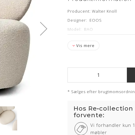
Producent: Walter Knoll
Designer: EOOS
Model: BAO
Mål: H: 67 cm x B: 82,5 cm x D: 
Vis mere
Stof: Bouclé
Stand: Renoeveret/ nypolstret 
Levering: 7-10 hverdage
Showroom: Egå & Hørsholm
* Sælges efter brugtmomsordni
Hos Re•collection
forvente:
Vi forhandler kun 
møbler