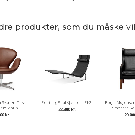
ndre produkter, som du måske vil
 Svanen Classic
Polstring Poul Kjærholm PK24
Børge Mogensen
emi Anilin
- Standard Sor
22.300 kr.
00 kr.
20.00