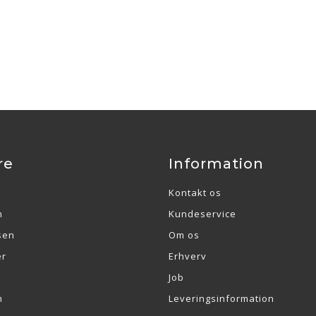
re
Information
Kontakt os
n
Kundeservice
sen
Om os
er
Erhverv
Job
m
Leveringsinformation