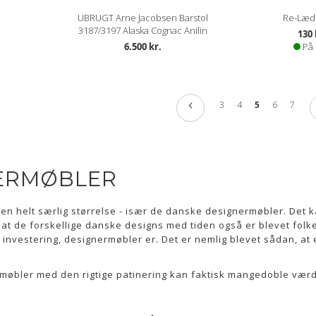
UBRUGT Arne Jacobsen Barstol
Re-Læd
3187/3197 Alaska Cognac Anilin
130 
6.500 kr.
På 
Side
Side
Tidligere
Side
Side
Du læser side
Side
Side
3
4
5
6
7
ERMØBLER
en helt særlig størrelse - især de danske designermøbler. Det 
og at de forskellige danske designs med tiden også er blevet fol
investering, designermøbler er. Det er nemlig blevet sådan, at e
rmøbler med den rigtige patinering kan faktisk mangedoble vær