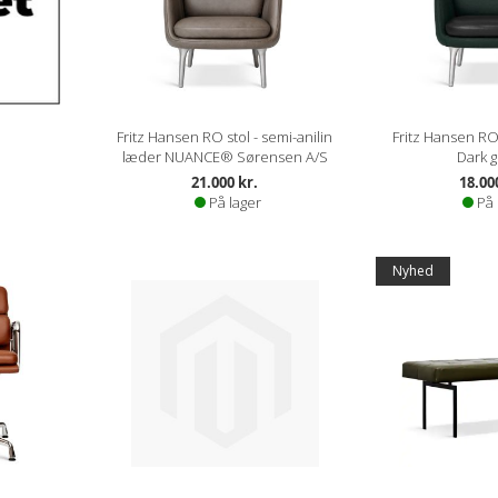
Fritz Hansen RO stol - semi-anilin
Fritz Hansen RO 
læder NUANCE® Sørensen A/S
Dark 
21.000 kr.
18.00
På lager
På 
Tilbud
Nyhed