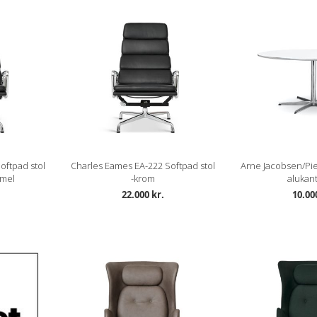
oftpad stol
Charles Eames EA-222 Softpad stol
Arne Jacobsen/Pi
mel
-krom
alukan
22.000 kr.
10.00