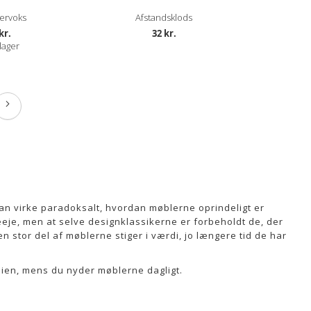
ervoks
Afstandsklods
kr.
32 kr.
lager
Side
Næste
kan virke paradoksalt, hvordan møblerne oprindeligt er
keeje, men at selve designklassikerne er forbeholdt de, der
n stor del af møblerne stiger i værdi, jo længere tid de har
dien, mens du nyder møblerne dagligt.