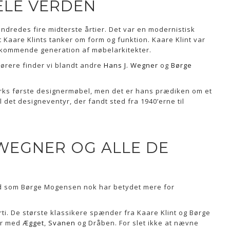
ELE VERDEN
ndredes fire midterste årtier. Det var en modernistisk
Kaare Klints tanker om form og funktion. Kaare Klint var
 kommende generation af møbelarkitekter.
lhørere finder vi blandt andre
Hans J. Wegner
og
Børge
arks første designermøbel, men det er hans prædiken om et
 det designeventyr, der fandt sted fra 1940’erne til
WEGNER OG ALLE DE
d som Børge Mogensen nok har betydet mere for
rti. De største klassikere spænder fra Kaare Klint og Børge
er med
Ægget
,
Svanen
og Dråben. For slet ikke at nævne