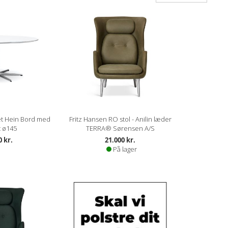
et Hein Bord med
Fritz Hansen RO stol - Anilin læder
t ø145
TERRA® Sørensen A/S
0 kr.
21.000 kr.
På lager