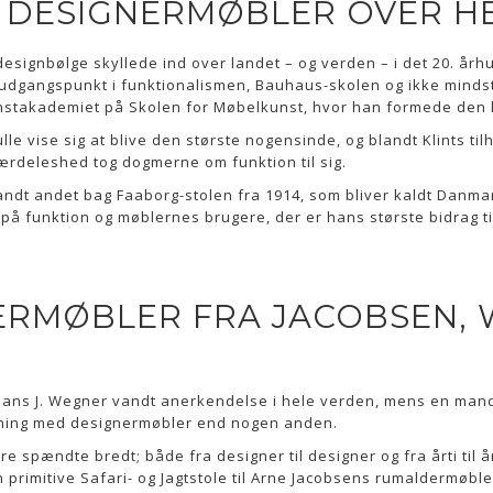
 DESIGNERMØBLER OVER H
esignbølge skyllede ind over landet – og verden – i det 20. århu
 udgangspunkt i funktionalismen, Bauhaus-skolen og ikke mindst 
nstakademiet på Skolen for Møbelkunst, hvor han formede den
le vise sig at blive den største nogensinde, og blandt Klints ti
særdeleshed tog dogmerne om funktion til sig.
landt andet bag Faaborg-stolen fra 1914, som bliver kaldt Danm
på funktion og møblernes brugere, der er hans største bidrag til
ERMØBLER FRA JACOBSEN, 
Hans J. Wegner vandt anerkendelse i hele verden, mens en man
ning med designermøbler end nogen anden.
 spændte bredt; både fra designer til designer og fra årti til å
rimitive Safari- og Jagtstole til Arne Jacobsens rumaldermøbl