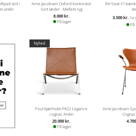
tpad stol i
Arne Jacobsen Oxford Kontorstol
Re•Seat X1 bænk
i anilin
Sort læder - Mellem ryg
st
8.000 kr.
Kampagnepris
3.500 kr.
Førp
På lager
På 
Nyhed
Poul Kjærholm PK22 Legance
Arne Jacobsen Syv
cognac Anilin
Cognac 
20.000 kr.
4.700
På lager