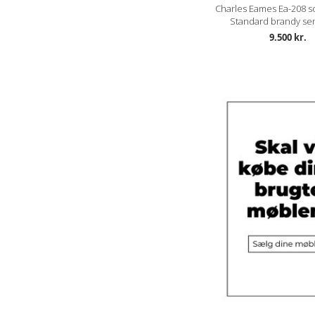
Charles Eames Ea-208 sof
Standard brandy sem
9.500 kr.