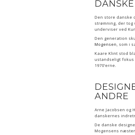
DANSKE
Den store danske d
strømning, der tog
underviser ved Ku
Den generation skul
Mogensen
, som i 
Kaare Klint stod b
ustandseligt fokus 
1970’erne.
DESIGN
ANDRE
Arne Jacobsen og 
danskernes indret
De danske designere
Mogensens næsten p