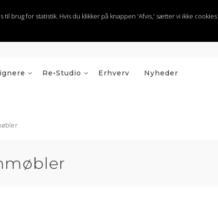
 brug for statistik. Hvis du klikker på knappen 'Afvis,' sætter vi ikke cookies t
ignere
Re•Studio
Erhverv
Nyheder
møbler
nmøbler