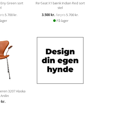
 Eny Green sort
Re•Seat X1 bænk Indian Red sort
el
stel
Kampagnepris
5.700 kr.
3.500 kr.
5.700 kr.
ris
Førpris
lager
På lager
eren 3207 Alaska
Anilin
 kr.