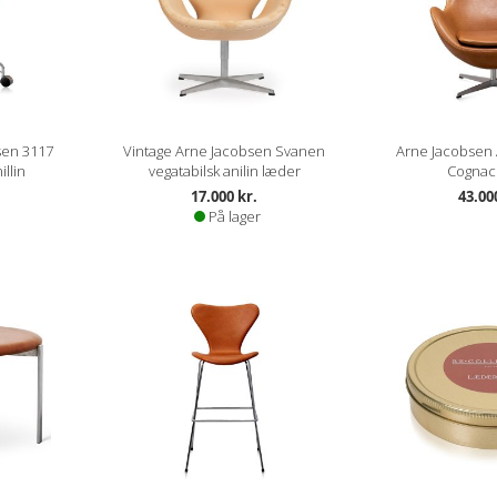
en 3117
Vintage Arne Jacobsen Svanen
Arne Jacobsen
llin
vegatabilsk anilin læder
Cognac 
17.000 kr.
43.00
På lager