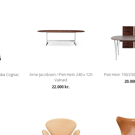
ska Cognac
Arne Jacobsen / Piet Hein 240 x 120
Piet Hein 150/25
Valnød
20.00
22.000 kr.