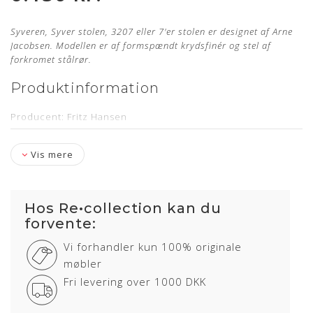
Syveren, Syver stolen, 3207 eller 7'er stolen er designet af Arne
Jacobsen. Modellen er af formspændt krydsfinér og stel af
forkromet stålrør.
Produktinformation
Producent: Fritz Hansen
Designer: Arne Jacobsen
Vis mere
Model: 3207
Sædehøjde: 46,5 cm
Armlænshøjde: Ca. 70,5 cm
Hos Re•collection kan du
Læder: Classic Sort Semi Anilin
forvente:
Stand: Ubrugt og nypolstret hos egen møbelpolstrer.
Læs
Vi forhandler kun 100% originale
mere her
møbler
Levering: kontakt os for estimat
Fri levering over 1000 DKK
Stelnummer & 5 års garanti