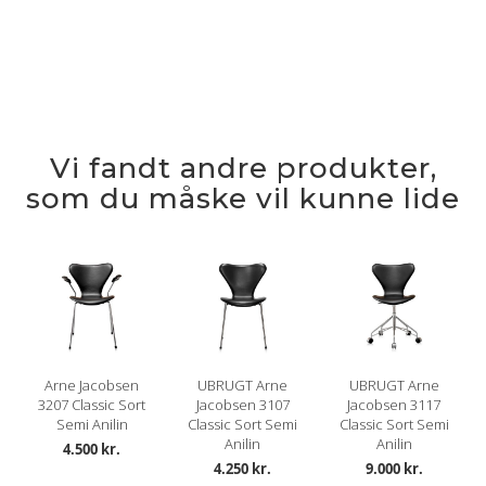
Vi fandt andre produkter,
som du måske vil kunne lide
Arne Jacobsen
UBRUGT Arne
UBRUGT Arne
3207 Classic Sort
Jacobsen 3107
Jacobsen 3117
Semi Anilin
Classic Sort Semi
Classic Sort Semi
Anilin
Anilin
4.500 kr.
4.250 kr.
9.000 kr.