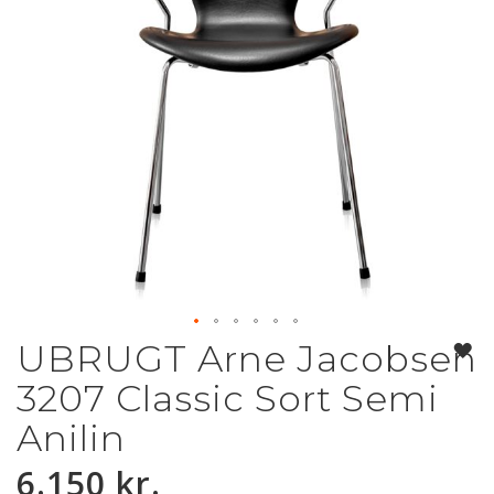
UBRUGT Arne Jacobsen
Gå
til
3207 Classic Sort Semi
starten
af
Anilin
billedgalleriet
6.150 kr.