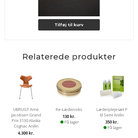
Dybere naturmærker (fedtstriber & lign. fra dyret kan
forekomme).
Lædertykkelse: 0,9-1,1 mm.
Tilføj til kurv
Læs mere om pleje og vedligeholdelse her
Relaterede produkter
UBRUGT Arne
Re-Lædervoks
Læderplejesæt P
Jacobsen Grand
til Semi Anilin
130 kr.
Prix 3130 Alaska
På lager
350 kr.
Cognac Anilin
På lager
4.300 kr.