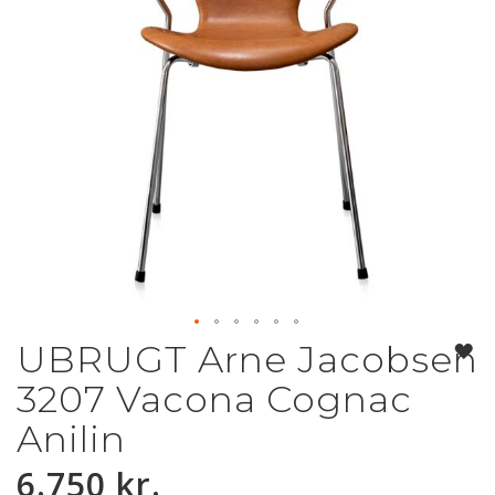
UBRUGT Arne Jacobsen
Gå
til
3207 Vacona Cognac
starten
af
Anilin
billedgalleriet
6.750 kr.