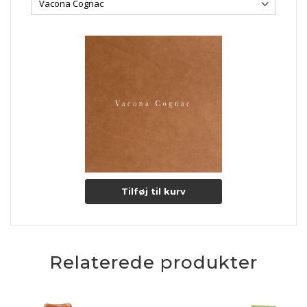
netop denne lædertype, gør sig yderst bemærket med sin
smukke overflade.
En naturlig overfladestruktur i form af mærker fra ar
understreger anilin læderets unikke karakter. Med tiden og
gennem daglig brug, vil læderets glans bevares og forbedres
og gør dermed lædertypen endnu mere eksklusiv.
Lædertykkelse: 1-1,2 mm.
Læs mere om pleje og vedligeholdelse her
Tilføj til kurv
Relaterede produkter