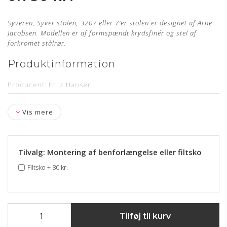
Syveren, Syver stolen, 3207 eller 7'er stolen er designet af Arne
Jacobsen. Modellen er af formspændt krydsfinér og stel af
forkromet stålrør.
Produktinformation
Producent: Fritz Hansen
Designer: Arne Jacobsen
Vis mere
Model: 3207
Sædehøjde: 46,5 cm
Armlænshøjde: Ca. 70,5 cm
Tilvalg: Montering af benforlængelse eller filtsko
Læder: Vacona Cognac Anilin
Filtsko
+
80 kr.
Stand: Ubrugt og nypolstret hos egen møbelpolstrer.
Læs
mere her
Levering: kontakt os for estimat
Tilføj til kurv
Stelnummer & 5 års garanti