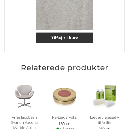
Tilføj til kurv
Relaterede produkter
Arne Jacobsen
Re-Lædervoks
Læderplejesæt A
Svanen Vacona
til Anilin
130 kr.
Marble Anilin
På lager
350 kr.