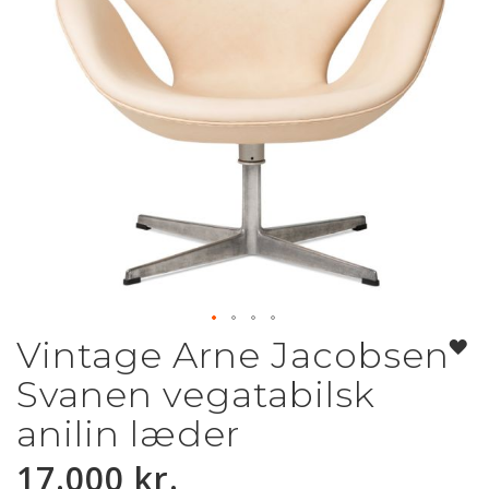
Vintage Arne Jacobsen
Gå
til
Svanen vegatabilsk
starten
af
anilin læder
billedgalleriet
17.000 kr.