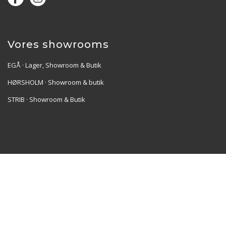
Vores showrooms
EGÅ · Lager, Showroom & Butik
HØRSHOLM · Showroom & butik
STRIB · Showroom & Butik
Re•Collection ApS | Muslingevej 36, 8250 Egå | CVR:
41550856