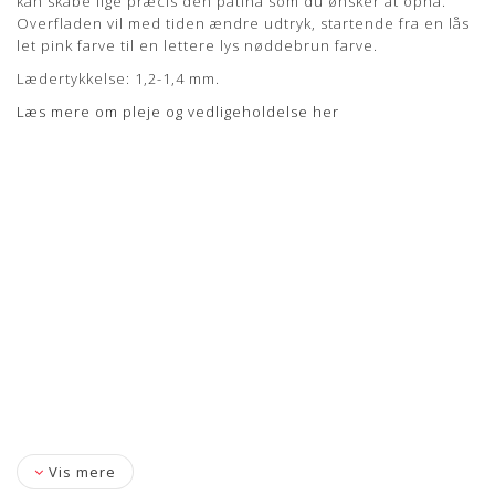
kan skabe lige præcis den patina som du ønsker at opnå.
Overfladen vil med tiden ændre udtryk, startende fra en lås
let pink farve til en lettere lys nøddebrun farve.
Lædertykkelse: 1,2-1,4 mm.
Læs mere om pleje og vedligeholdelse her
Vis mere