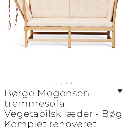
Børge Mogensen
Gå
til
tremmesofa
starten
af
Vegetabilsk læder - Bøg
billedgalleriet
Komplet renoveret