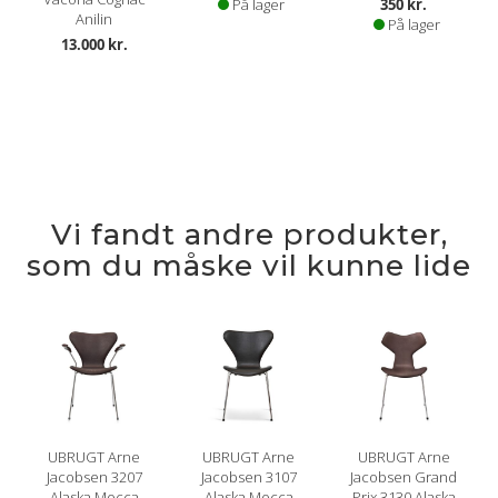
På lager
350 kr.
Anilin
På lager
13.000 kr.
Vi fandt andre produkter,
som du måske vil kunne lide
UBRUGT Arne
UBRUGT Arne
UBRUGT Arne
Jacobsen 3207
Jacobsen 3107
Jacobsen Grand
Alaska Mocca
Alaska Mocca
Prix 3130 Alaska