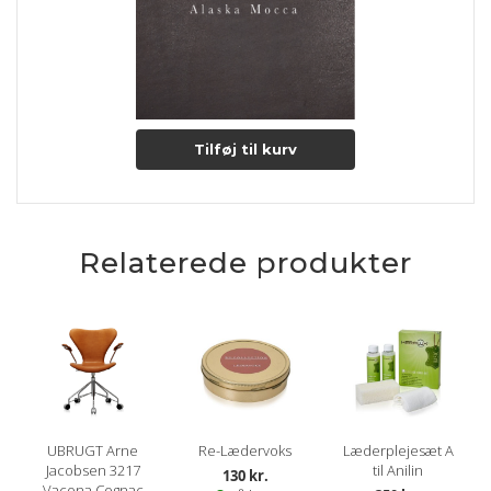
Tilføj til kurv
Relaterede produkter
UBRUGT Arne
Re-Lædervoks
Læderplejesæt A
Jacobsen 3217
til Anilin
130 kr.
Vacona Cognac