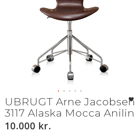
UBRUGT Arne Jacobsen
Gå
til
3117 Alaska Mocca Anilin
starten
af
10.000 kr.
billedgalleriet