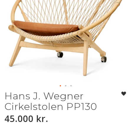
Hans J. Wegner
Gå
til
Cirkelstolen PP130
starten
af
45.000 kr.
billedgalleriet