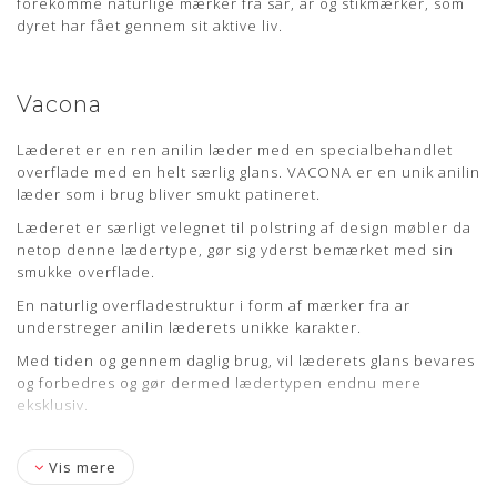
forekomme naturlige mærker fra sår, ar og stikmærker, som
dyret har fået gennem sit aktive liv.
Vacona
Læderet er en ren anilin læder med en specialbehandlet
overflade med en helt særlig glans. VACONA er en unik anilin
læder som i brug bliver smukt patineret.
Læderet er særligt velegnet til polstring af design møbler da
netop denne lædertype, gør sig yderst bemærket med sin
smukke overflade.
En naturlig overfladestruktur i form af mærker fra ar
understreger anilin læderets unikke karakter.
Med tiden og gennem daglig brug, vil læderets glans bevares
og forbedres og gør dermed lædertypen endnu mere
eksklusiv.
Vis mere