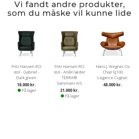
Vi fandt andre produkter,
som du måske vil kunne lide
Fritz Hansen RO
Fritz Hansen RO
Hans J. Wegner Ox
stol - Gabriel -
stol - Anilin læder
Chair EJ100
Dark green
TERRA®
Legance Cognac
Sørensen A/S
18.000 kr.
48.000 kr.
På lager
21.000 kr.
På lager