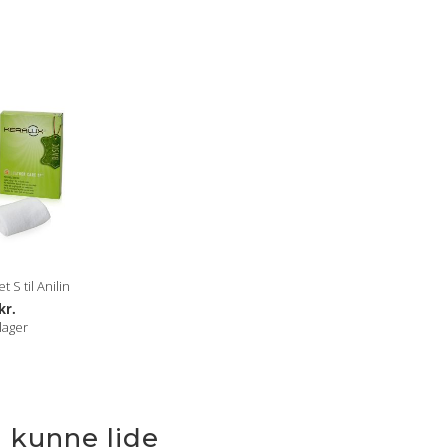
 S til Anilin
kr.
lager
 kunne lide