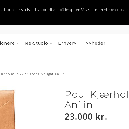
 brug for statistik. Hvis du klikker på knappen 'Afvis,' sætter vi ikke cookies t
ignere
Re•Studio
Erhverv
Nyheder
jærholm PK-22 Vacona Nougat Anilin
Poul Kjærho
Anilin
23.000 kr.