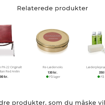
Relaterede produkter
 PK-22 Originalt
Re-Lædervoks
Læderplejesæt
ian Red Anilin
130 kr.
350 
00 kr.
På lager
På 
ndre produkter, som du måske vil