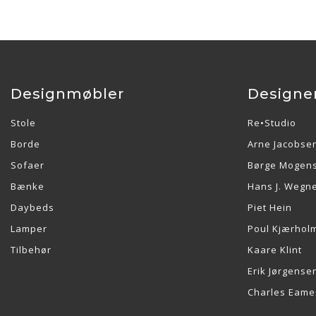
Designmøbler
Designe
Stole
Re•Studio
Borde
Arne Jacobse
Sofaer
Børge Mogen
Bænke
Hans J. Wegn
Daybeds
Piet Hein
Lamper
Poul Kjærhol
Tilbehør
Kaare Klint
Erik Jørgense
Charles Eame