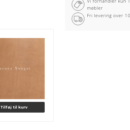
Vi forhandler kun 
sår, ar og stikmærker, som dyret 
møbler
VACONA
Fri levering over 
Læderet er en ren anilin læder 
VACONA er en unik anilin læder s
Læderet er særligt velegnet til 
yderst bemærket med sin smukke
En naturlig overfladestruktur i 
karakter. Med tiden og gennem da
dermed lædertypen endnu mere 
Lædertykkelse: 1-1,2 mm.
Læs mere om pleje og vedligeho
Tilføj til kurv