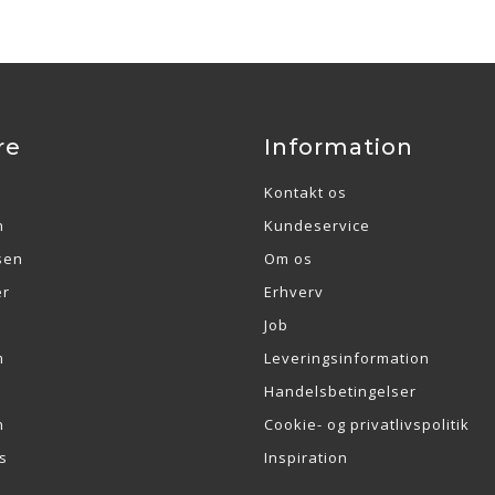
re
Information
Kontakt os
n
Kundeservice
sen
Om os
er
Erhverv
Job
m
Leveringsinformation
Handelsbetingelser
n
Cookie- og privatlivspolitik
s
Inspiration