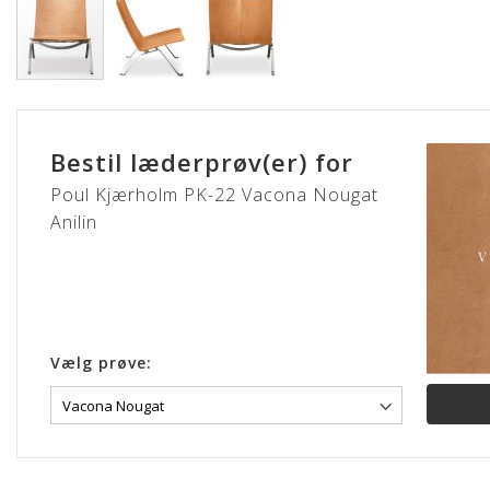
Gå
til
starten
Bestil læderprøv(er) for
af
billedgalleriet
Poul Kjærholm PK-22 Vacona Nougat
Anilin
Vælg prøve: