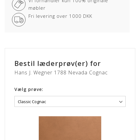
Vi forhandler kun 100% originale
det bedste sorteringsniveau er anvendt. Anilin læder har
møbler
ingen eller kun en ganske let overfladebehandling.
Fri levering over 1000 DKK
Læderet har en naturlig rå, blød og åndbar overflade som
bidrager til en fremragende siddekomfort samt det
eksklusive udseende.
Anilin læder kan variere i farve fra skind til skind og der kan
forekomme naturlige mærker fra sår, ar og stikmærker, som
dyret har fået gennem sit aktive liv.
Bestil læderprøv(er) for
NEVADA
Hans J. Wegner 1788 Nevada Cognac
Læderet er kendetegnet ved den glatte og naturlige
overflade.
Vælg prøve:
Mærker i form af ar, stikmærker og årer bidrager til det
eksklusive udseende og kendetegner anilin læderet.
NEVADA er naturligt beskyttet på overfladen og vil med
tiden, patinere langsomt og smukt.
Lædertykkelse: 1-1,2 mm.
Læs mere om pleje og vedligeholdelse her