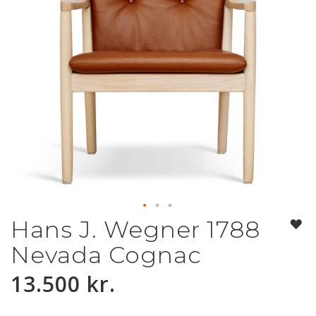
Hans J. Wegner 1788
Gå
til
Nevada Cognac
starten
af
13.500 kr.
billedgalleriet