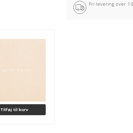
Fri levering over 
Vegetal
Læderet er en ren anilin læder 
ELEGANCE læder kommer med en gl
overfor smuds og pletter. Lædere
Lædertykkelse: 1,2-1,4 mm.
Læs mere om pleje og vedligeho
Tilføj til kurv