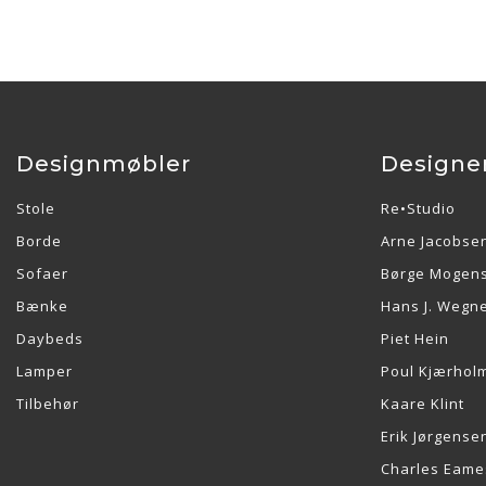
Designmøbler
Designe
Stole
Re•Studio
Borde
Arne Jacobse
Sofaer
Børge Mogen
Bænke
Hans J. Wegn
Daybeds
Piet Hein
Lamper
Poul Kjærhol
Tilbehør
Kaare Klint
Erik Jørgense
Charles Eame