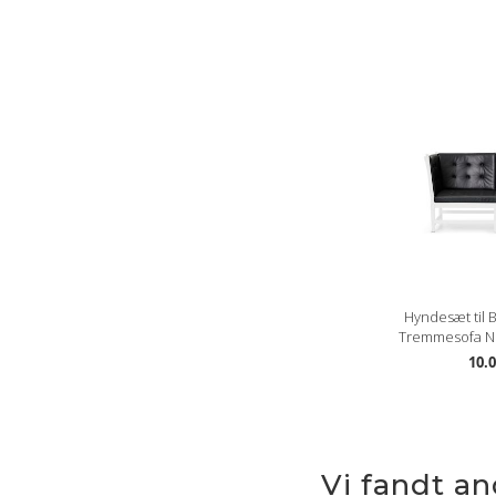
Hyndesæt til
Tremmesofa Ne
10.0
Vi fandt a