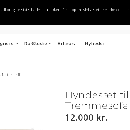
 brug for statistik. Hvis du klikker på knappen 'Afvis,' sætter vi ikke cookies t
ignere
Re•Studio
Erhverv
Nyheder
 Natur anilin
Hyndesæt ti
Tremmesofa V
12.000 kr.