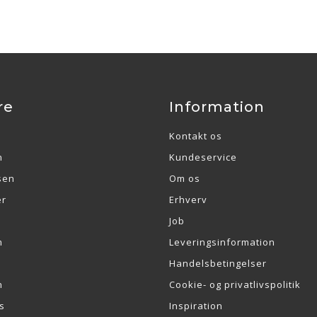
re
Information
Kontakt os
n
Kundeservice
sen
Om os
er
Erhverv
Job
m
Leveringsinformation
Handelsbetingelser
n
Cookie- og privatlivspolitik
s
Inspiration