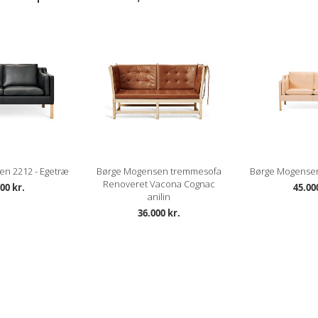
n 2212 - Egetræ
Børge Mogensen tremmesofa
Børge Mogensen
Renoveret Vacona Cognac
00 kr.
45.00
anilin
36.000 kr.