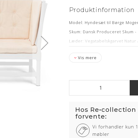
Produktinformation
Model: Hyndesæt til Børge Mog
Skum: Dansk Produceret Skum - 
Læder: Vegatabelskgarvet Natur A
Stropper: Nye medfølger
Vis mere
Levering: 3-4 uger
Om læderet
Anilin læder er en eksklusiv læd
anvendt. Anilin læder har ingen 
Hos Re•collection
Læderet har en naturlig rå, blø
siddekomfort samt det eksklusi
forvente:
Anilin læder kan variere i farve 
Vi forhandler kun 
sår, ar og stikmærker, som dyret 
møbler