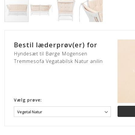
Gå
til
starten
Bestil læderprøv(er) for
af
billedgalleriet
Hyndesæt til Børge Mogensen
Tremmesofa Vegatabilsk Natur anilin
Vælg prøve: