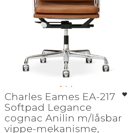
Charles Eames EA-217
Gå
til
Softpad Legance
starten
af
cognac Anilin m/låsbar
billedgalleriet
vippe-mekanisme,