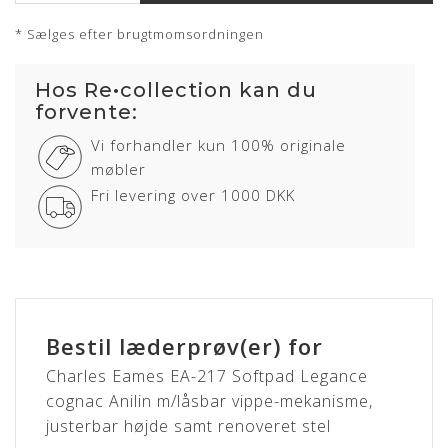
Showroom: Egå & Hørsholm
* Sælges efter brugtmomsordningen
Hos Re•collection kan du
forvente:
Vi forhandler kun 100% originale
Om læderet
møbler
Fri levering over 1000 DKK
Anilin læder er en eksklusiv lædertype, hvor råvarer fra kun
det bedste sorteringsniveau er anvendt. Anilin læder har
ingen eller kun en ganske let overfladebehandling.
Læderet har en naturlig rå, blød og åndbar overflade som
bidrager til en fremragende siddekomfort samt det
eksklusive udseende.
Bestil læderprøv(er) for
Anilin læder kan variere i farve fra skind til skind og der kan
forekomme naturlige mærker fra sår, ar og stikmærker, som
Charles Eames EA-217 Softpad Legance
dyret har fået gennem sit aktive liv.
cognac Anilin m/låsbar vippe-mekanisme,
justerbar højde samt renoveret stel
LEGANCE