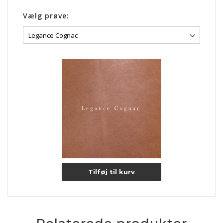
Lædertypen har en glat, blank og åndbar overflade.
Vælg prøve:
Sorteringen er vild og LEGANCE kommer typisk med flere
naturlige ar og mærker som dyret har fået gennem sit aktive
liv. De naturlige mærker bidrager til en helt særlig charme og
originalitet.
Der er i garvningsprocessen af læderet, brændt noget af
dyrets naturlige fedt på overfladen, hvilket medvirker til en
god naturlig beskyttelse samt en skinnende overflade.
LEGANCE læderet er en rimelig modstandsdygtig anilin
læder. Læderet vil med tiden få en smuk patina.
Lædertykkelse: 1-1,2 mm.
Læs mere om pleje og vedligeholdelse her
Tilføj til kurv