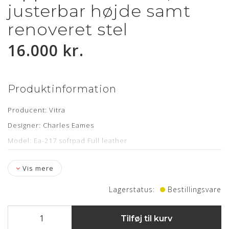
justerbar højde samt
renoveret stel
16.000 kr.
Produktinformation
Producent: Vitra
Designer: Charles Eames
Model: Ea-217 softpad Full leather
Læder: Legance Cognac anilin
Vis mere
Stand: Fremstår komplet renoveret
Funktion: Låsbar vippe-mekanisme samt Justerbar højde
Lagerstatus:
Bestillingsvare
Mål: H: 81,5 - 9,25 cm. SH. 38,5 - 65 cm
Levering: ca. 8 uger
Tilføj til kurv