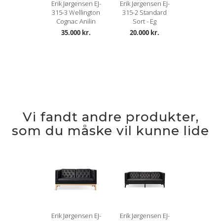
Lædertykkelse: 1-1,2 mm.
Erik Jørgensen EJ-
Erik Jørgensen EJ-
315-3 Wellington
315-2 Standard
Læs mere om pleje og vedligeholdelse her
Cognac Anilin
Sort - Eg
35.000 kr.
20.000 kr.
Vi fandt andre produkter,
som du måske vil kunne lide
Erik Jørgensen EJ-
Erik Jørgensen EJ-