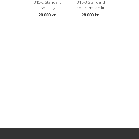
315-2 Standard
315-3 Standard
Sort - Eg
Sort Semi Anilin
20.000 kr.
28.000 kr.