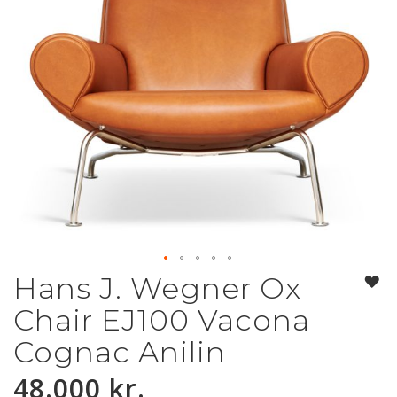
Hans J. Wegner Ox
Gå
til
Chair EJ100 Vacona
starten
af
Cognac Anilin
billedgalleriet
48.000 kr.