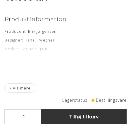
Produktinformation
Producent: Erik Jørgensen
Designer: Hans J. Wegner
Model: Ox Chair EJ100
Læder: Vacona Cognac anilin
Mål: B: 90 cm H:90 D: 99 Sh. 36
Stand: Fremstår nyrenoveret samt nypolstret
Levering: kontakt os for estimat
Vis mere
Lagerstatus:
Bestillingsvare
Om læderet
Tilføj til kurv
Anilin læder er en eksklusiv lædertype, hvor råvarer fra kun
det bedste sorteringsniveau er anvendt. Anilin læder har