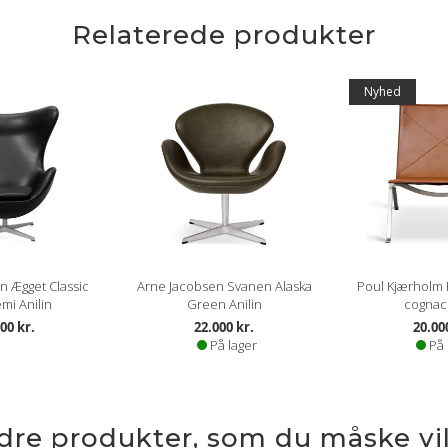
Relaterede produkter
Nyhed
n Ægget Classic
Arne Jacobsen Svanen Alaska
Poul Kjærholm
mi Anilin
Green Anilin
cognac 
00 kr.
22.000 kr.
20.00
På lager
På 
ndre produkter, som du måske vil