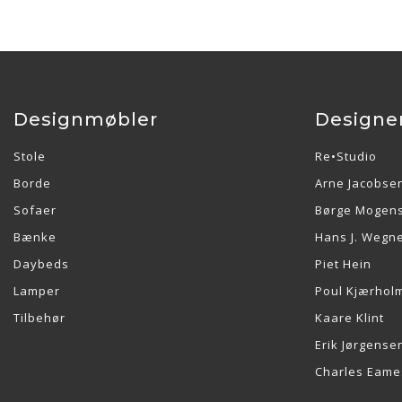
Designmøbler
Designe
Stole
Re•Studio
Borde
Arne Jacobse
Sofaer
Børge Mogen
Bænke
Hans J. Wegn
Daybeds
Piet Hein
Lamper
Poul Kjærhol
Tilbehør
Kaare Klint
Erik Jørgense
Charles Eame