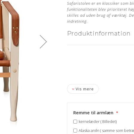
Safaristolen er en klassiker som bl
funktionaliteten blev prioriteret h
skilles ad uden brug af værktøj. De
indretning.
Produktinformation
Producent: Carl Hansen
Designer: Kaare Klint
Træ: Lakeret Ask
Læder: Alaska Cognac Anilin
Stand: Ubrugt og nypolstret hos
Vis mere
Mål: Højde 80 cm, bredde 57 c
Levering: ca. 4-6 uger
Remme til armlæn
Om læderet
kernelæder ( Billedet)
Alaska aniln ( samme som betræ
Anilin læder er en eksklusiv læd