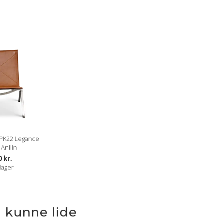
 PK22 Legance
Anilin
0 kr.
lager
 kunne lide