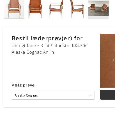
Gå
til
starten
Bestil læderprøv(er) for
af
billedgalleriet
Ubrugt Kaare Klint Safaristol KK4700
Alaska Cognac Anilin
Vælg prøve: