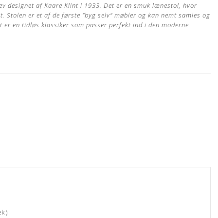
ev designet af Kaare Klint i 1933. Det er en smuk lænestol, hvor
øjt. Stolen er et af de første "byg selv" møbler og kan nemt samles og
t er en tidløs klassiker som passer perfekt ind i den moderne
 egen møbelpolstrer.
Læs mere her
m, sædehøjde 34 cm og sædedybde 57 cm
k )
ertype, hvor råvarer fra kun det bedste sorteringsniveau er