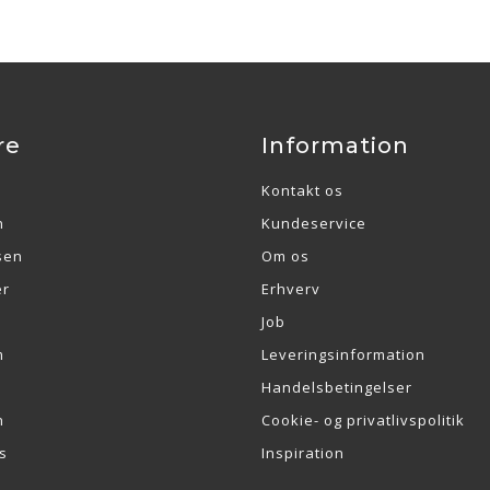
re
Information
Kontakt os
n
Kundeservice
sen
Om os
er
Erhverv
Job
m
Leveringsinformation
Handelsbetingelser
n
Cookie- og privatlivspolitik
s
Inspiration