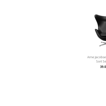
Arne Jacobse
Sort Se
39.0