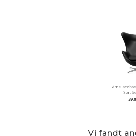
Arne Jacobse
Sort Se
39.0
Vi fandt a