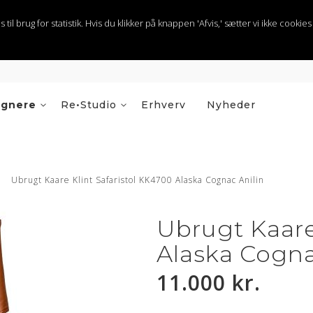
 brug for statistik. Hvis du klikker på knappen 'Afvis,' sætter vi ikke cookies t
ignere
Re•Studio
Erhverv
Nyheder
Ubrugt Kaare Klint Safaristol KK4700 Alaska Cognac Anilin
Ubrugt Kaare
Alaska Cogna
11.000 kr.