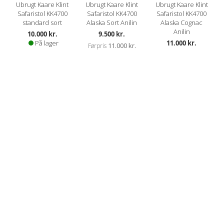
Ubrugt Kaare Klint
Ubrugt Kaare Klint
Ubrugt Kaare Klint
Safaristol KK4700
Safaristol KK4700
Safaristol KK4700
standard sort
Alaska Sort Anilin
Alaska Cognac
Anilin
Kampagnepris
10.000 kr.
9.500 kr.
På lager
11.000 kr.
11.000 kr.
Førpris