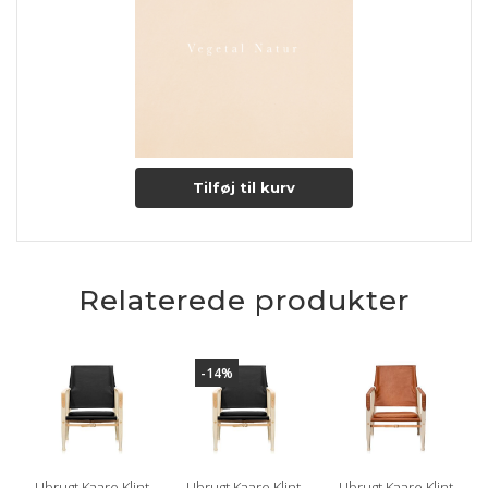
Overfladen vil med tiden ændre udtryk, startende fra en lås
let pink farve til en lettere lys nøddebrun farve.
Lædertykkelse: 1,2-1,4 mm.
Læs mere om pleje og vedligeholdelse her
Tilføj til kurv
Relaterede produkter
-14%
Ubrugt Kaare Klint
Ubrugt Kaare Klint
Ubrugt Kaare Klint