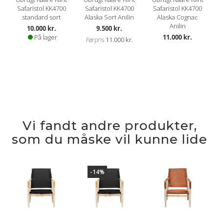
Safaristol KK4700
Safaristol KK4700
Safaristol KK4700
standard sort
Alaska Sort Anilin
Alaska Cognac
Anilin
Kampagnepris
10.000 kr.
9.500 kr.
På lager
11.000 kr.
11.000 kr.
Førpris
Vi fandt andre produkter,
som du måske vil kunne lide
-14%