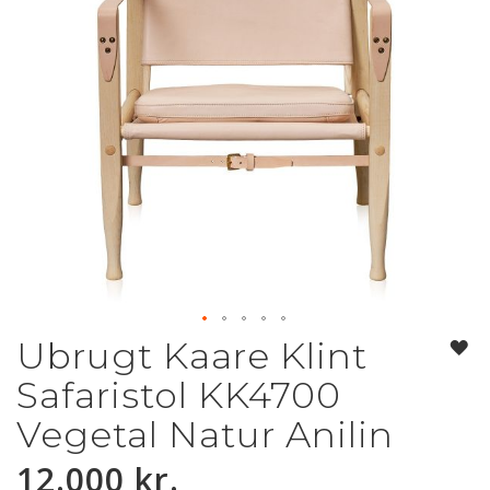
Ubrugt Kaare Klint
Gå
til
Safaristol KK4700
starten
af
Vegetal Natur Anilin
billedgalleriet
12.000 kr.