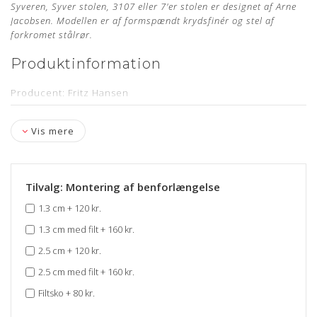
Syveren, Syver stolen, 3107 eller 7'er stolen er designet af Arne
Jacobsen. Modellen er af formspændt krydsfinér og stel af
forkromet stålrør.
Produktinformation
Producent: Fritz Hansen
Designer: Arne Jacobsen
Vis mere
Model: 3107
Sædehøjde: 44,5 cm - med mulighed for benforlængelse
Læder: Alaska Mocca Anilin
Tilvalg: Montering af benforlængelse
Stand: Renoveret, originalt møbel, som er nypolstret hos
1.3 cm
+
120 kr.
egen møbelpolstrer.
Læs mere her
1.3 cm med filt
+
160 kr.
Levering: ca. 4 uger
2.5 cm
+
120 kr.
Mangler du en ny polstring til din Arne Jacobsen stol?
Bestil
din polstring her
2.5 cm med filt
+
160 kr.
Filtsko
+
80 kr.
Om læderet