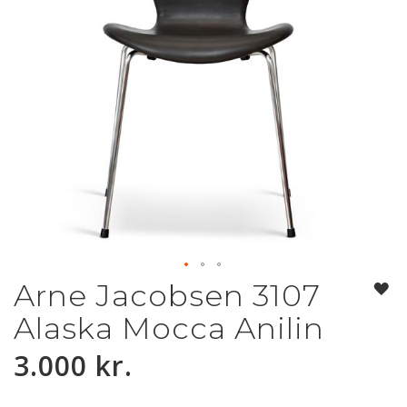
Arne Jacobsen 3107
Gå
til
Alaska Mocca Anilin
starten
af
3.000 kr.
billedgalleriet