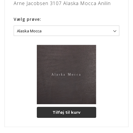
Læs mere om pleje og vedligeholdelse her
Arne Jacobsen 3107 Alaska Mocca Anilin
Vælg prøve:
Tilføj til kurv