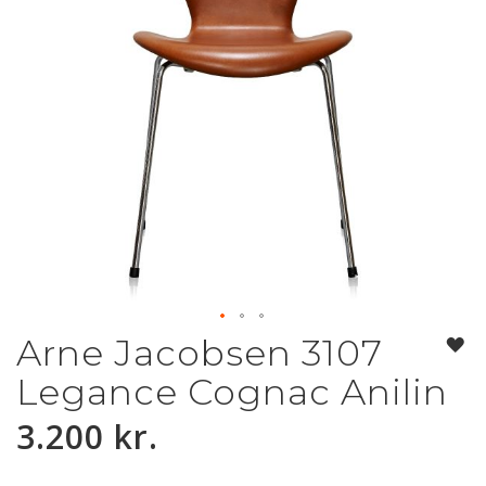
Arne Jacobsen 3107
Gå
til
Legance Cognac Anilin
starten
af
3.200 kr.
billedgalleriet