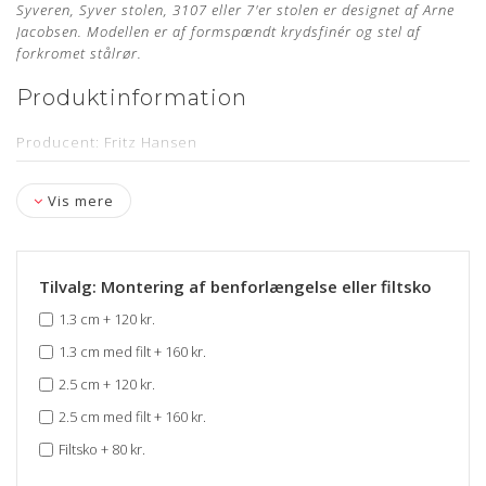
Syveren, Syver stolen, 3107 eller 7'er stolen er designet af Arne
Jacobsen. Modellen er af formspændt krydsfinér og stel af
forkromet stålrør.
Produktinformation
Producent: Fritz Hansen
Designer: Arne Jacobsen
Vis mere
Model: 3107
Sædehøjde: 44,5 cm - med mulighed for benforlængelse
Læder: Legance Cognac Anilin
Tilvalg: Montering af benforlængelse eller filtsko
Stand: Renoveret, originalt møbel, som er nypolstret hos
1.3 cm
+
120 kr.
egen møbelpolstrer.
Læs mere her
1.3 cm med filt
+
160 kr.
Levering: Ca. 4-6 uger
2.5 cm
+
120 kr.
Mangler du en ny polstring til din Arne Jacobsen stol?
Bestil
din polstring her
2.5 cm med filt
+
160 kr.
Filtsko
+
80 kr.
Om læderet