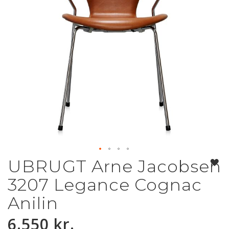
UBRUGT Arne Jacobsen
Gå
til
3207 Legance Cognac
starten
af
Anilin
billedgalleriet
6.550 kr.