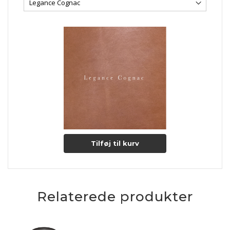
originalitet.
Der er i garvningsprocessen af læderet, brændt noget af
dyrets naturlige fedt på overfladen, hvilket medvirker til en
god naturlig beskyttelse samt en skinnende overflade.
LEGANCE læderet er en rimelig modstandsdygtig anilin
læder. Læderet vil med tiden få en smuk patina.
Lædertykkelse: 1-1,2 mm.
Læs mere om pleje og vedligeholdelse her
Tilføj til kurv
Relaterede produkter