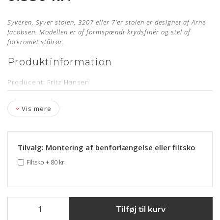
Syveren, Syver stolen, 3207 eller 7'er stolen er designet af Arne
Jacobsen. Modellen er af formspændt krydsfinér og stel af
forkromet stålrør.
Produktinformation
Producent: Fritz Hansen
Designer: Arne Jacobsen
Vis mere
Model: 3207
Sædehøjde: 46,5 cm
Armlænshøjde: Ca. 70,5 cm
Tilvalg: Montering af benforlængelse eller filtsko
Læder: Legance Cognac Anilin
Filtsko
+
80 kr.
Stand: Ubrugt og nypolstret hos egen møbelpolstrer.
Læs
mere her
Levering: kontakt os for estimat
Tilføj til kurv
Stelnummer & 5 års garanti