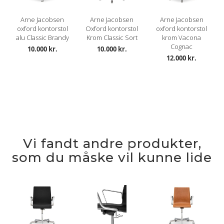
Arne Jacobsen
Arne Jacobsen
Arne Jacobsen
oxford kontorstol
Oxford kontorstol
oxford kontorstol
alu Classic Brandy
Krom Classic Sort
krom Vacona
Cognac
10.000 kr.
10.000 kr.
12.000 kr.
Vi fandt andre produkter,
som du måske vil kunne lide