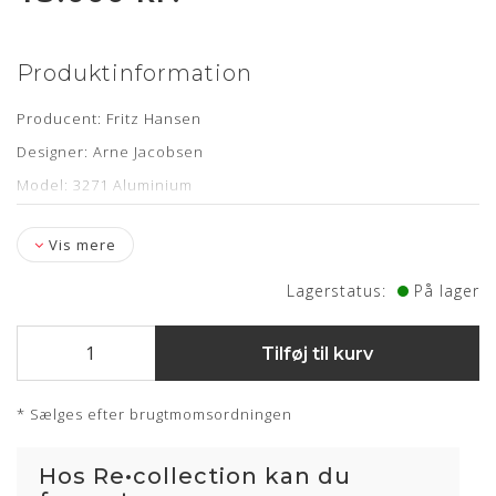
Produktinformation
Producent: Fritz Hansen
Designer: Arne Jacobsen
Model: 3271 Aluminium
Specifikationer: Hæve/sænke funktion, vip samt fempasfod
med hjul
Vis mere
Læder: Original Elegance Walnut anilin
Lagerstatus:
På lager
Stand: Minimal brugsspor - nypolstret hos egne
møbelpolstrer
Tilføj til kurv
Levering: 1-2 uger på lager i Hørsholm
* Sælges efter brugtmomsordningen
Om læderet
Hos Re•collection kan du
Anilin læder er en eksklusiv lædertype, hvor råvarer fra kun