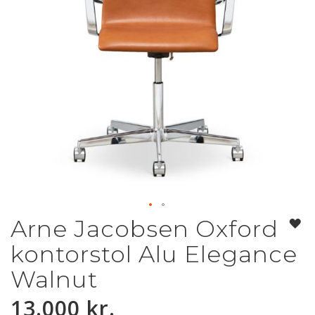
Arne Jacobsen Oxford
Gå
til
kontorstol Alu Elegance
starten
af
Walnut
billedgalleriet
13.000 kr.