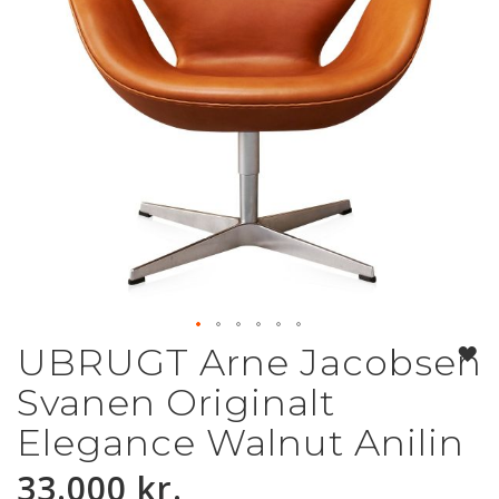
UBRUGT Arne Jacobsen
Gå
til
Svanen Originalt
starten
af
Elegance Walnut Anilin
billedgalleriet
33.000 kr.