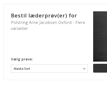
Gå
til
starten
Bestil læderprøv(er) for
af
billedgalleriet
Polstring Arne Jacobsen Oxford - Flere
varianter
Vælg prøve: