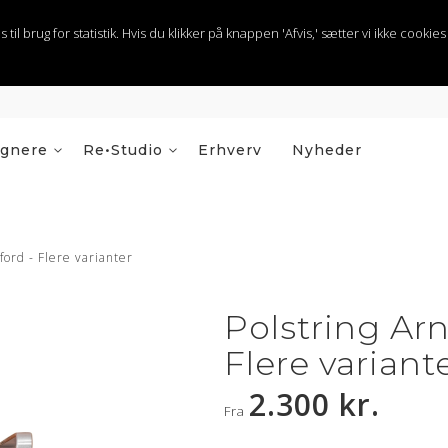
 brug for statistik. Hvis du klikker på knappen 'Afvis,' sætter vi ikke cookies t
ignere
Re•Studio
Erhverv
Nyheder
ford - Flere varianter
Polstring Ar
Flere variant
2.300 kr.
Fra