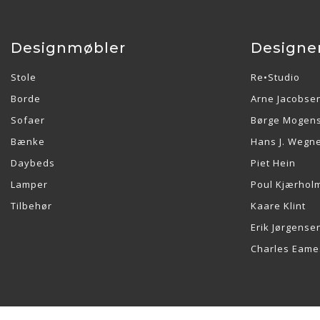
Designmøbler
Designe
Stole
Re•Studio
Borde
Arne Jacobse
Sofaer
Børge Mogen
Bænke
Hans J. Wegn
Daybeds
Piet Hein
Lamper
Poul Kjærhol
Tilbehør
Kaare Klint
Erik Jørgense
Charles Eame