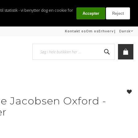
il statistik - vi benytter dog en cookie for
Accepter
Reject
Sprog
|
Kontakt os
Om os
Erhverv
Dansk
Søg
Min i
ne Jacobsen Oxford -
er