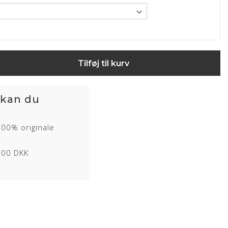
 sendes Oxford stolen(ene) retur til dig og du modtager endnu
odtagelse.
inkl. pleje og vedligeholdelse
Tilføj til kurv
 kan du
100% originale
1000 DKK