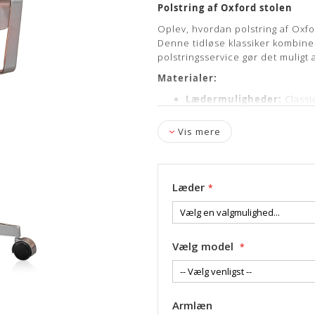
Polstring af Oxford stolen
Oplev, hvordan polstring af Oxfo
Denne tidløse klassiker kombin
polstringsservice gør det muligt 
Materialer:
Lædermuligheder:
Classi
Stofmuligheder:
Fx. Halli
Vis mere
Inkluderet i prisen:
Afmontering af evt. gammel
Læder
Gratis afhentning & leveri
Efter du har bestilt:
Vælg model
Du modtager en SMS fra vor
Når vi har modtaget Oxford 
herunder hårdheden af ry
Vi påbegynder polstringen 
Armlæn