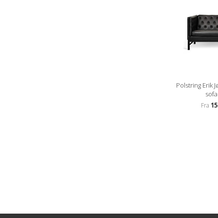
Polstring Erik 
sofa
15
Fra