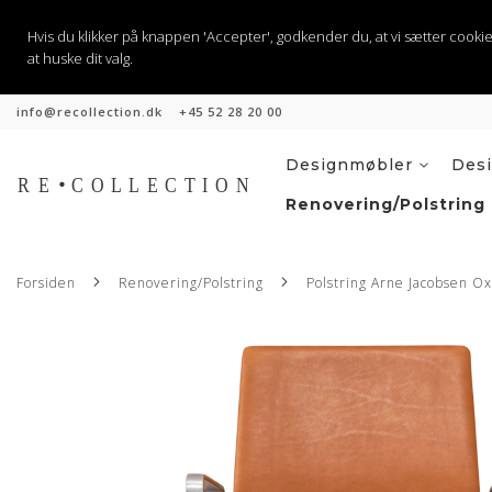
Hvis du klikker på knappen 'Accepter', godkender du, at vi sætter cookies til
at huske dit valg.
info@recollection.dk
+45 52 28 20 00
Skip
to
Content
Designmøbler
Des
Renovering/Polstring
Forsiden
Renovering/Polstring
Polstring Arne Jacobsen Ox
Gå
til
slutningen
af
billedgalleriet