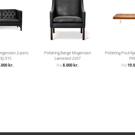
Jørgensen 2-pers.
Polstring Børge Mogensen
Polstring Poul 
 EJ-315
Lænestol 2207
PK
.000 kr.
8.000 kr.
19.0
Fra
Fra