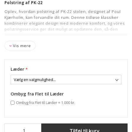
Polstring af PK-22
Oplev, hvordan polstring af PK-22 stolen, designet af Poul
Kjærholm, kan forvandle dit rum. Denne tidløse klassiker
kombinerer elegant design med moderne komfort, og vores
polstringsservice gør det muligt at opdatere den, så den
passer perfekt til din indretning.
Materialer:
Vis mere
Lædermuligheder:
Classic, Alaska, Legance, Nevada,
Vacona, Elegance, Vegetal
Stofmuligheder:
Fx. Hallingdal fra Kvadrat m. fl.
Læder
kontakt os herom
Ønsker du at ombygge din PK-22 stol i
flet til læder
( afkryds
feltet )
Ombyg fra Flet til Læder
Inkluderet i prisen:
Ombyg fra Flet til Læder
+
1.000 kr.
Afmontering af evt. gammel polstring/kanvas
Gratis afhentning & levering på brofaste øer
Tilføj til kurv