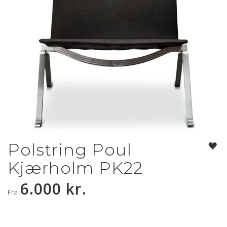
Polstring Poul
Gå
til
Kjærholm PK22
starten
af
6.000 kr.
billedgalleriet
Fra