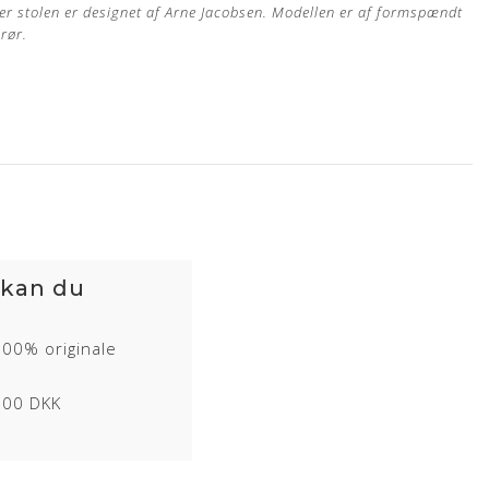
7'er stolen er designet af Arne Jacobsen. Modellen er af formspændt
lrør.
 kan du
 egen møbelpolstrer.
Læs mere her
100% originale
s garanti
1000 DKK
ertype, hvor råvarer fra kun det bedste sorteringsniveau er
eller kun en ganske let overfladebehandling.