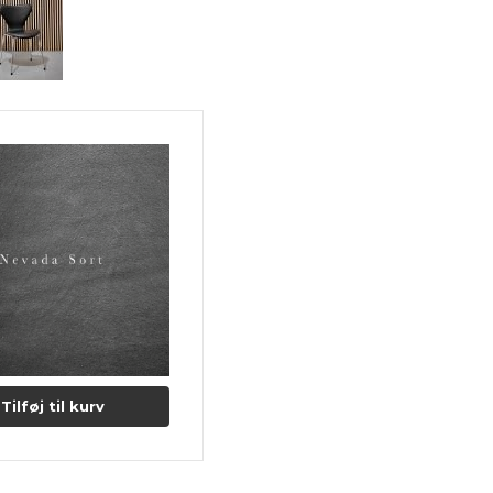
Læderet har en naturlig rå, blø
siddekomfort samt det eksklusi
Anilin læder kan variere i farve 
sår, ar og stikmærker, som dyret 
NEVADA
Læderet er kendetegnet ved den 
Mærker i form af ar, stikmærker 
anilin læderet.
NEVADA er naturligt beskyttet på
Lædertykkelse: 1-1,2 mm.
Læs mere om pleje og vedligeho
Tilføj til kurv