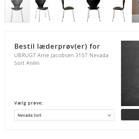
Gå
til
starten
Bestil læderprøv(er) for
af
billedgalleriet
UBRUGT Arne Jacobsen 3107 Nevada
Sort Anilin
Vælg prøve: