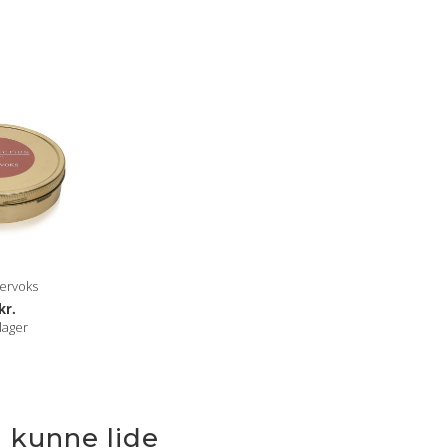
ervoks
kr.
lager
 kunne lide