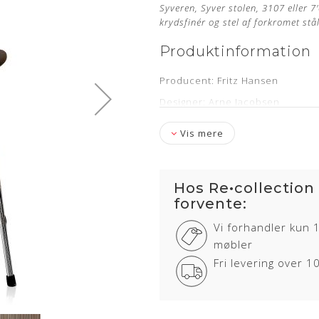
Syveren, Syver stolen, 3107 eller 
krydsfinér og stel af forkromet stå
Produktinformation
Producent: Fritz Hansen
Designer: Arne Jacobsen
Model: 3107
Vis mere
Sædehøjde: 46,5 cm
Læder: Nevada Sort Anilin
Hos Re•collection
Stand: Ubrugt og nypolstret hos
forvente:
Levering: ca. 12 uger
Vi forhandler kun 
Stelnummer medfølger samt 5 år
møbler
Om læderet
Fri levering over 
Anilin læder er en eksklusiv læd
anvendt. Anilin læder har ingen 