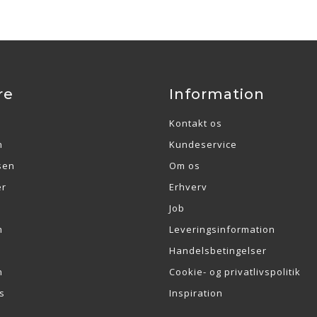
re
Information
Kontakt os
n
Kundeservice
sen
Om os
er
Erhverv
Job
m
Leveringsinformation
Handelsbetingelser
n
Cookie- og privatlivspolitik
s
Inspiration