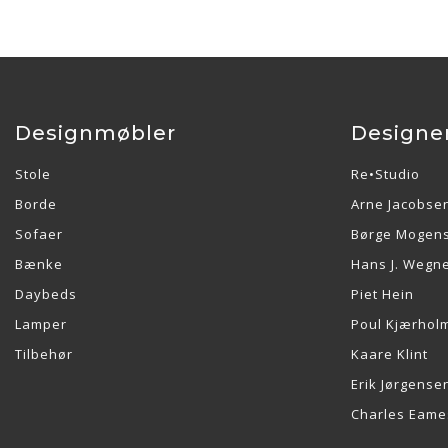
Designmøbler
Designe
Stole
Re•Studio
Borde
Arne Jacobse
Sofaer
Børge Mogen
Bænke
Hans J. Wegn
Daybeds
Piet Hein
Lamper
Poul Kjærhol
Tilbehør
Kaare Klint
Erik Jørgense
Charles Eame