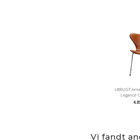
UBRUGT Arne
Legance C
4.8
Vi fandt a