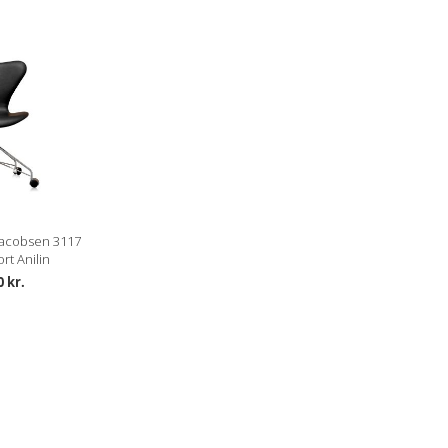
acobsen 3117
rt Anilin
0 kr.