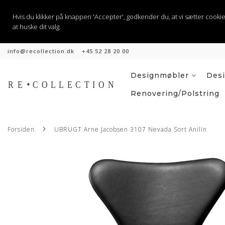
Hvis du klikker på knappen 'Accepter', godkender du, at vi sætter cookies til
at huske dit valg.
info@recollection.dk
+45 52 28 20 00
Skip
to
Content
Designmøbler
Des
Renovering/Polstring
Forsiden
UBRUGT Arne Jacobsen 3107 Nevada Sort Anilin
Gå
til
slutningen
af
billedgalleriet