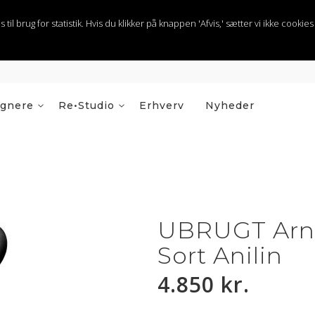
 brug for statistik. Hvis du klikker på knappen 'Afvis,' sætter vi ikke cookies t
ignere
Re•Studio
Erhverv
Nyheder
UBRUGT Arne
Sort Anilin
4.850 kr.