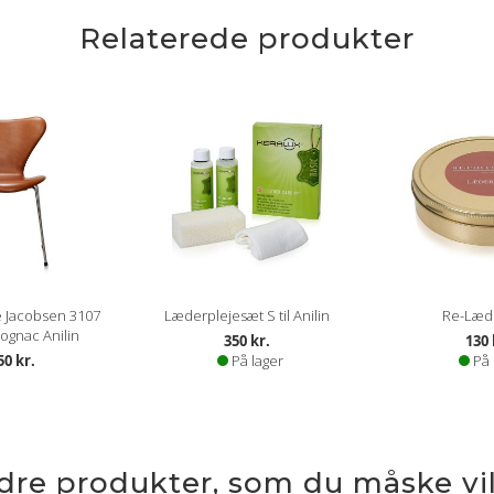
Relaterede produkter
 Jacobsen 3107
Læderplejesæt S til Anilin
Re-Læd
ognac Anilin
350 kr.
130 
50 kr.
På lager
På 
ndre produkter, som du måske vil