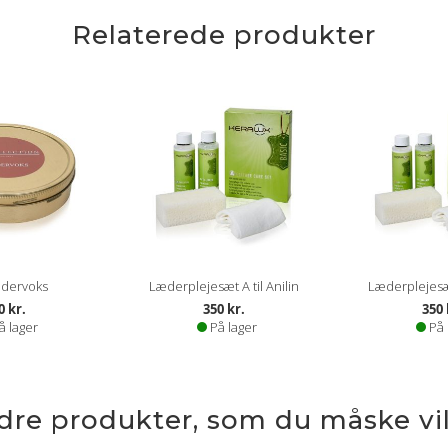
Relaterede produkter
dervoks
Læderplejesæt A til Anilin
Læderplejesæt
0 kr.
350 kr.
350 
å lager
På lager
På 
ndre produkter, som du måske vil