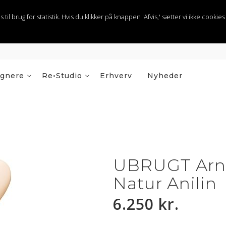
 brug for statistik. Hvis du klikker på knappen 'Afvis,' sætter vi ikke cookies t
ignere
Re•Studio
Erhverv
Nyheder
UBRUGT Arne
Natur Anilin
6.250 kr.