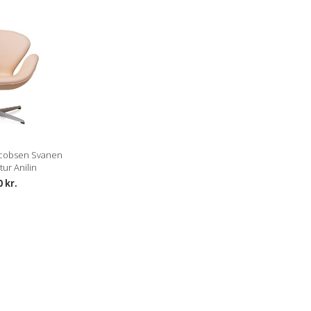
cobsen Svanen
tur Anilin
0 kr.