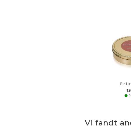
Re-Læ
13
P
Vi fandt a