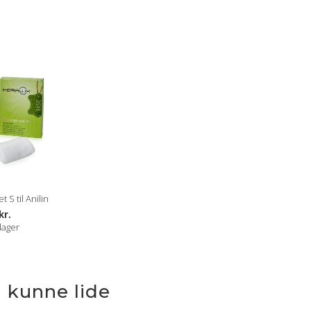
 S til Anilin
kr.
lager
 kunne lide