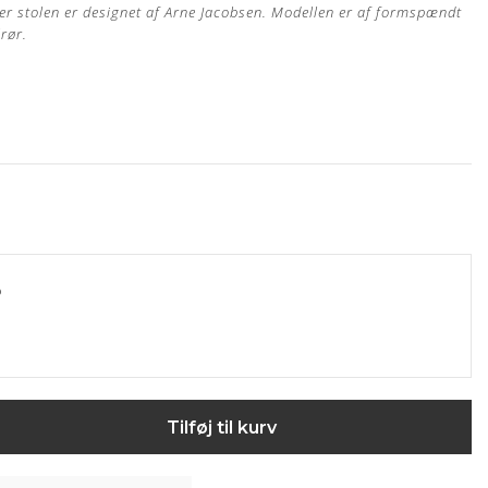
7'er stolen er designet af Arne Jacobsen. Modellen er af formspændt
lrør.
 egen møbelpolstrer.
Læs mere her
o
s garanti
in Arne Jacobsen stol?
Bestil din polstring her
Tilføj til kurv
ertype, hvor råvarer fra kun det bedste sorteringsniveau er