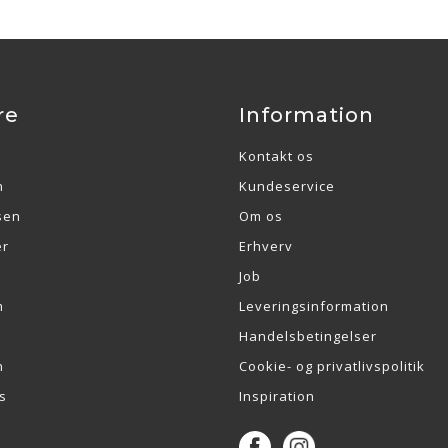
re
Information
Kontakt os
n
Kundeservice
sen
Om os
er
Erhverv
Job
m
Leveringsinformation
Handelsbetingelser
n
Cookie- og privatlivspolitik
s
Inspiration