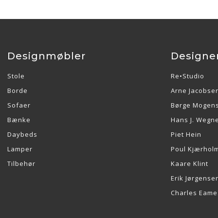
Designmøbler
Designe
Stole
Re•Studio
Borde
Arne Jacobse
Sofaer
Børge Mogen
Bænke
Hans J. Wegn
Daybeds
Piet Hein
Lamper
Poul Kjærhol
Tilbehør
Kaare Klint
Erik Jørgense
Charles Eame