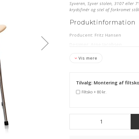
Syveren, Syver stolen, 3107 eller 
krydsfinér og stel af forkromet stå
Produktinformation
Producent: Fritz Hansen
Designer: Arne Jacobsen
Model: 3107
Vis mere
Sædehøjde: 46,5 cm
Læder: Vegetal Natur Anilin
Stand: Ubrugt og nypolstret hos
Tilvalg: Montering af filtsk
Levering: ca. 12 uger
Filtsko
+
80 kr.
Stelnummer medfølger samt 5 år
Mangler du en ny polstring til d
Om læderet
Anilin læder er en eksklusiv læd