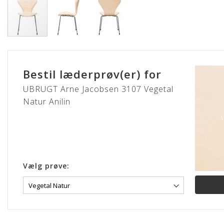
Gå
til
starten
Bestil læderprøv(er) for
af
billedgalleriet
UBRUGT Arne Jacobsen 3107 Vegetal
Natur Anilin
Vælg prøve: