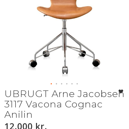
UBRUGT Arne Jacobsen
Gå
til
3117 Vacona Cognac
starten
af
Anilin
billedgalleriet
12.000 kr.