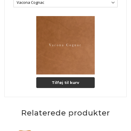
understreger anilin læderets unikke karakter. Med tiden og
gennem daglig brug, vil læderets glans bevares og forbedres
og gør dermed lædertypen endnu mere eksklusiv.
Lædertykkelse: 1-1,2 mm.
Læs mere om pleje og vedligeholdelse her
Tilføj til kurv
Relaterede produkter