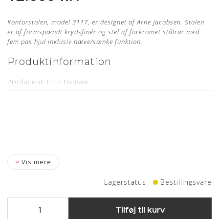
Kontorstolen, model 3117, er designet af Arne Jacobsen. Stolen
er af formspændt krydsfinér og stel af forkromet stålrør med
fem pas hjul inklusiv hæve/sænke funktion.
Produktinformation
Producent: Fritz Hansen
Designer: Arne Jacobsen
Model: 3117
Mål: Sædehøjde 47 cm - 55 cm
Læder: Vacona Cognac Anilin
Stand: Ubrugt og nypolstret hos egen møbelpolstrer.
Læs
Vis mere
mere her
Leveringstid: ca. 4 uger
Lagerstatus:
Bestillingsvare
Stelnummer medfølger samt 5 års garanti
Tilføj til kurv
Om læderet