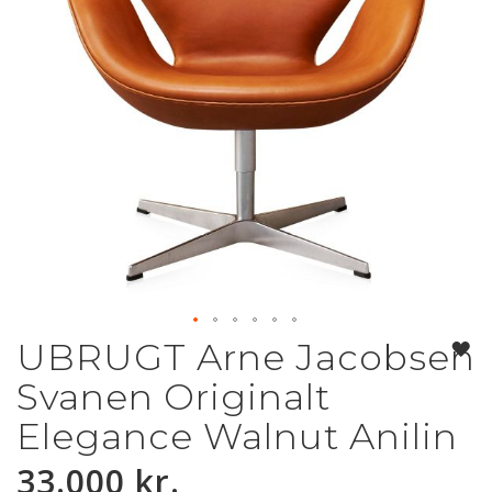
UBRUGT Arne Jacobsen
Gå
til
Svanen Originalt
starten
af
Elegance Walnut Anilin
billedgalleriet
33.000 kr.