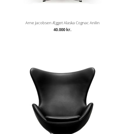
Arne Jacobsen Ægget Alaska Cognac Anilin
40.000 kr.