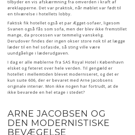
tilbyder en vis afskærmning fra omverden i kraft af
øreklapperne. Det var praktisk, når møblet var født til
en tilværelse i hotellets lobby.
Faktisk fik hotellet også et par Ægget-sofaer, ligesom
Svanen også fås som sofa, men der blev ikke fremstillet
mange, da processen var temmelig vanskelig.
Derudover findes der ingen okser store nok til at lægge
læder til en hel sofaside, så sting ville være
uundgåelige i læderudgaven.
I dag er alle møblerne fra SAS Royal Hotel i København
elsket og feteret over hele verden. Til gengæld er
hotellet i mellemtiden blevet moderniseret, og det er
kun suite 606, der er bevaret med Arne Jacobsens
originale interiør. Mon ikke nogen har fortrudt, at de
ikke bevarede en hel etage i stedet?
ARNE JACOBSEN OG
DEN MODERNISTISKE
BEVÆGELSE