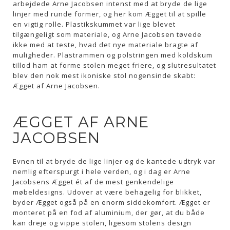
arbejdede Arne Jacobsen intenst med at bryde de lige
linjer med runde former, og her kom Ægget til at spille
en vigtig rolle. Plastikskummet var lige blevet
tilgængeligt som materiale, og Arne Jacobsen tøvede
ikke med at teste, hvad det nye materiale bragte af
muligheder. Plastrammen og polstringen med koldskum
tillod ham at forme stolen meget friere, og slutresultatet
blev den nok mest ikoniske stol nogensinde skabt:
Ægget af Arne Jacobsen.
ÆGGET AF ARNE
JACOBSEN
Evnen til at bryde de lige linjer og de kantede udtryk var
nemlig efterspurgt i hele verden, og i dag er Arne
Jacobsens Ægget ét af de mest genkendelige
møbeldesigns. Udover at være behagelig for blikket,
byder Ægget også på en enorm siddekomfort. Ægget er
monteret på en fod af aluminium, der gør, at du både
kan dreje og vippe stolen, ligesom stolens design