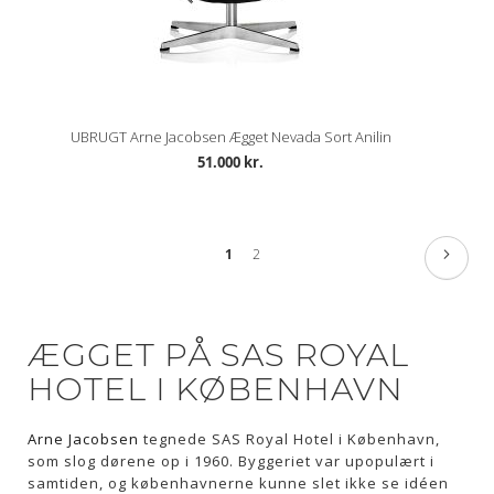
UBRUGT Arne Jacobsen Ægget Nevada Sort Anilin
51.000 kr.
Side
Side
Næste
Du
Side
1
2
læser
side
ÆGGET PÅ SAS ROYAL
HOTEL I KØBENHAVN
Arne Jacobsen
tegnede SAS Royal Hotel i København,
som slog dørene op i 1960. Byggeriet var upopulært i
samtiden, og københavnerne kunne slet ikke se idéen