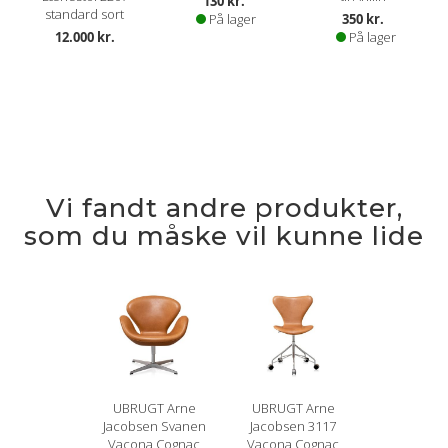
130 kr.
standard sort
På lager
350 kr.
12.000 kr.
På lager
Vi fandt andre produkter,
som du måske vil kunne lide
UBRUGT Arne
UBRUGT Arne
Jacobsen Svanen
Jacobsen 3117
Vacona Cognac
Vacona Cognac