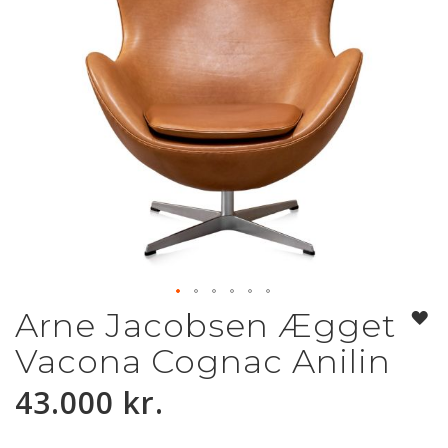
Arne Jacobsen Ægget
Gå
til
Vacona Cognac Anilin
starten
af
43.000 kr.
billedgalleriet