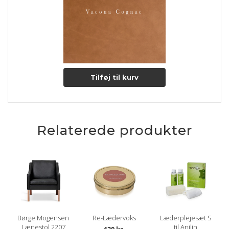
understreger anilin læderets unikke karakter. Med tiden og
gennem daglig brug, vil læderets glans bevares og forbedres
og gør dermed lædertypen endnu mere eksklusiv.
Lædertykkelse: 1-1,2 mm.
Læs mere om pleje og vedligeholdelse her
Tilføj til kurv
Relaterede produkter
Børge Mogensen
Re-Lædervoks
Læderplejesæt S
Lænestol 2207
til Anilin