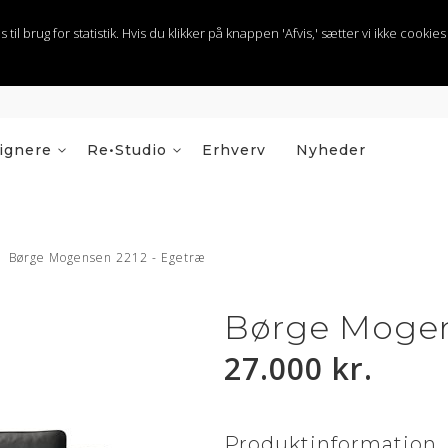
 brug for statistik. Hvis du klikker på knappen 'Afvis,' sætter vi ikke cookies t
ignere
Re•Studio
Erhverv
Nyheder
Børge Mogensen 2212 - Egetræ
Børge Mogen
27.000 kr.
Produktinformation