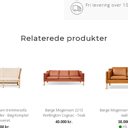
Fri levering over 
Kendetegnene for denne læderty
CLASSIC
Lædertypen har fået en let korrig
modstandsdygtighed.
Relaterede produkter
Overfladen er smudsafvisende og
CLASSIC læder er nem og praktis
Dybere naturmærker (fedtstriber 
Lædertykkelse: 0,9-1,1 mm.
Læs mere om pleje og vedligeho
sen tremmesofa
Børge Mogensen 2213
Børge Mogensen
der - Bøg Komplet
Wellington Cognac - Teak
wal
overet
40.000 kr.
38.00
00 kr.
På 