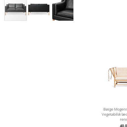
Gå
til
starten
af
billedgalleriet
Børge Mogen
Vegetabilsk læ
ren
40.0