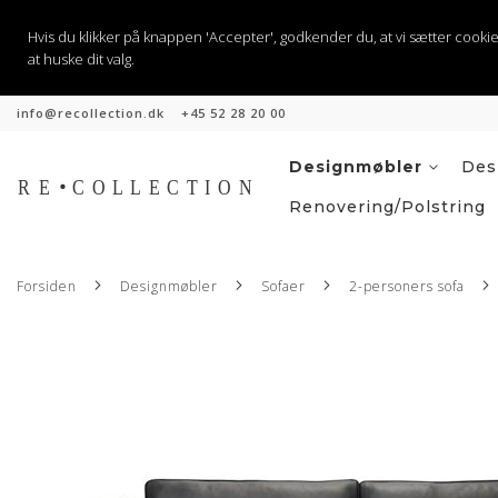
Hvis du klikker på knappen 'Accepter', godkender du, at vi sætter cookies til
at huske dit valg.
info@recollection.dk
+45 52 28 20 00
Skip
to
Content
Designmøbler
Des
Renovering/Polstring
Forsiden
Designmøbler
Sofaer
2-personers sofa
Gå
til
slutningen
af
billedgalleriet