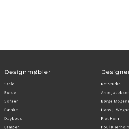
Designmøbler
Designe
Stole
Re•Studio
Borde
Arne Jacobse
Sofaer
Børge Mogen
Bænke
Hans J. Wegn
Daybeds
Piet Hein
Lamper
Poul Kjærhol