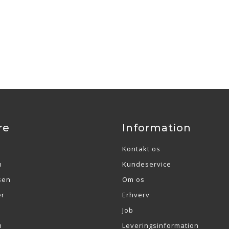
re
Information
Kontakt os
n
Kundeservice
sen
Om os
er
Erhverv
Job
m
Leveringsinformation