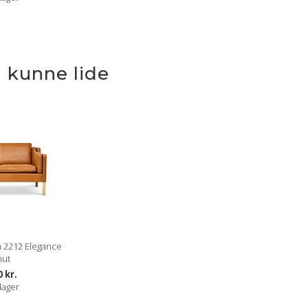
 kunne lide
 2212 Elegance
nut
0 kr.
lager