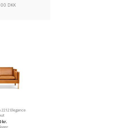
1000 DKK
pe er en god holdbarhed og brugervenlighed.
ering af overfladen hvilket bidrager til god
 vil ikke opnå patina.
k og kræver næsten ingen vedligehold.
& lign. fra dyret kan forekomme).
ldelse her
 2212 Elegance
nut
0 kr.
lager