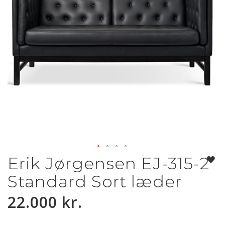
Erik Jørgensen EJ-315-2
Gå
til
Standard Sort læder
starten
af
22.000 kr.
billedgalleriet