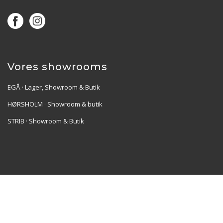
Vores showrooms
EGÅ · Lager, Showroom & Butik
HØRSHOLM · Showroom & butik
STRIB · Showroom & Butik
Re•Collection ApS | Muslingevej 36, 8250 Egå | CVR:
41550856