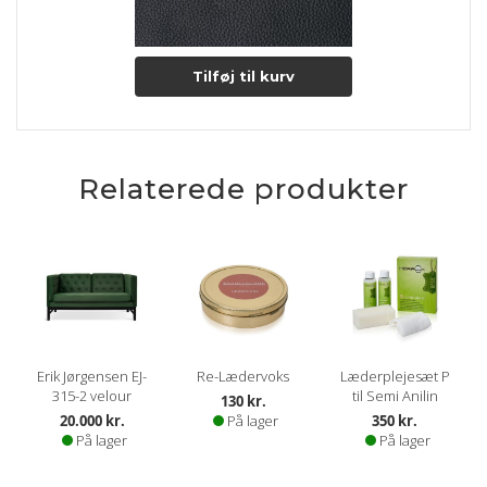
Tilføj til kurv
Relaterede produkter
Erik Jørgensen EJ-
Re-Lædervoks
Læderplejesæt P
315-2 velour
til Semi Anilin
130 kr.
20.000 kr.
På lager
350 kr.
På lager
På lager