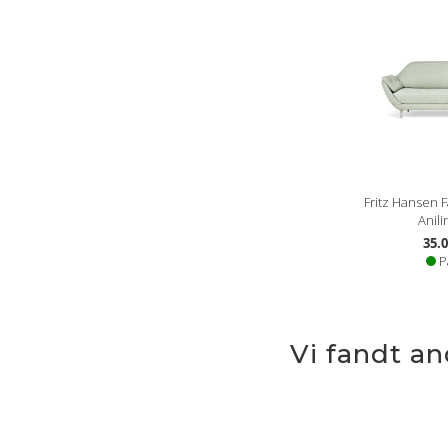
Fritz Hansen 
Anili
35.0
P
Vi fandt a