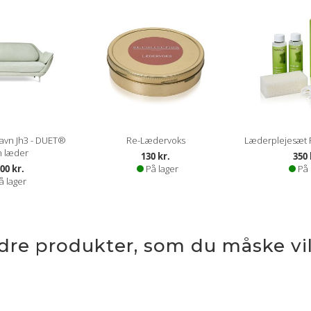
Favn Jh3 - DUET®
Re-Lædervoks
Læderplejesæt P 
n læder
130 kr.
350 
00 kr.
På lager
På 
å lager
ndre produkter, som du måske vil