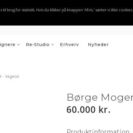
 brug for statistik. Hvis du klikker på knappen 'Afvis,' sætter vi ikke cookies t
ignere
Re•Studio
Erhverv
Nyheder
 - Vegetal
Børge Mogens
60.000 kr.
Produktinformation