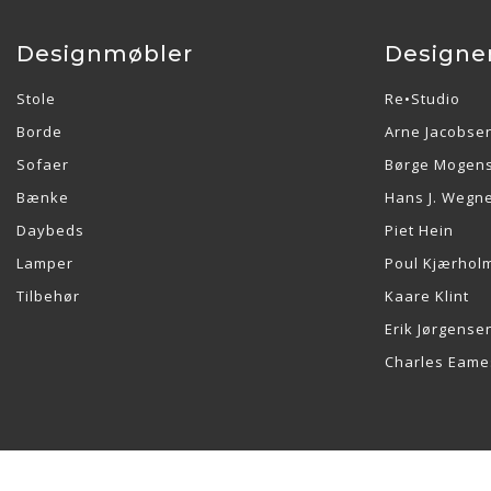
Designmøbler
Designe
Stole
Re•Studio
Borde
Arne Jacobse
Sofaer
Børge Mogen
Bænke
Hans J. Wegn
Daybeds
Piet Hein
Lamper
Poul Kjærhol
Tilbehør
Kaare Klint
Erik Jørgense
Charles Eame