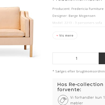
Producent: Fredericia Furniture
Designer: Børge Mogensen
Model: 2213 - 3 personers sofa
Læder: Original Vegetal Anilin læ
Vis mere
Ben: Egetræ ( ny slebet)
Stand: Renoveret, originalt møb
Mål: Længde 221 cm, dybde 81 
Leveringstid: 4-5 uger
* Sælges efter brugtmomsordni
Om læderet
Hos Re•collection
Anilin læder er en eksklusiv læd
anvendt. Anilin læder har ingen 
forvente:
Læderet har en naturlig rå, blø
Vi forhandler kun 
siddekomfort samt det eksklusi
møbler