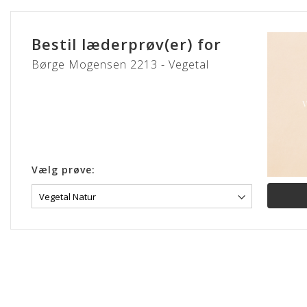
Gå
til
starten
Bestil læderprøv(er) for
af
billedgalleriet
Børge Mogensen 2213 - Vegetal
Vælg prøve: