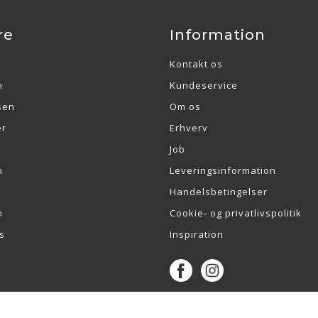
re
Information
Kontakt os
n
Kundeservice
sen
Om os
er
Erhverv
Job
m
Leveringsinformation
Handelsbetingelser
n
Cookie- og privatlivspolitik
s
Inspiration