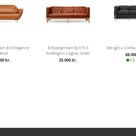
avn Jh3 Elegance
Erik Jørgensen EJ-315-3
Ubrugt Le Corbus
lnut
Wellington Cognac Anilin
68.00
00 kr.
35.000 kr.
På 