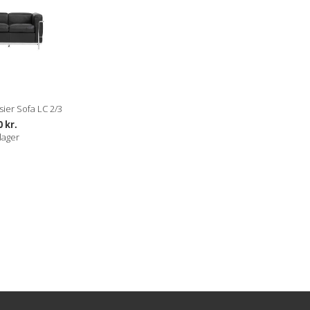
ier Sofa LC 2/3
0 kr.
lager