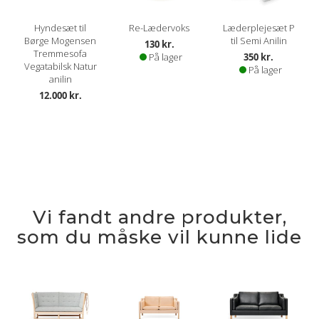
Hyndesæt til
Re-Lædervoks
Læderplejesæt P
Børge Mogensen
til Semi Anilin
130 kr.
Tremmesofa
På lager
350 kr.
Vegatabilsk Natur
På lager
anilin
12.000 kr.
Vi fandt andre produkter,
som du måske vil kunne lide