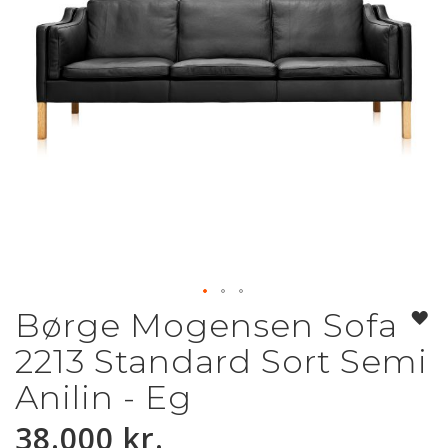
Børge Mogensen Sofa
Gå
til
2213 Standard Sort Semi
starten
af
Anilin - Eg
billedgalleriet
38.000 kr.