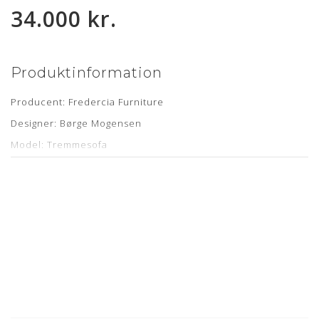
34.000 kr.
Produktinformation
Producent: Fredercia Furniture
Designer: Børge Mogensen
Model: Tremmesofa
Læder: Classic Sort semi anilin
Stand: Brugt sofa, fremstår komplet renoveret ifm. slebet
stel, nye gjore samt nyt hyndesæt med tilhørende nye
stropper
Levering: ca. 6 uger
Mangler du et nyt hyndesæt til din Børge Mogensen
Tremmesofa?
Bestil din polstring her