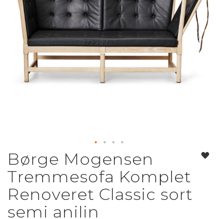
Børge Mogensen
Gå
til
Tremmesofa Komplet
starten
af
Renoveret Classic sort
billedgalleriet
semi anilin