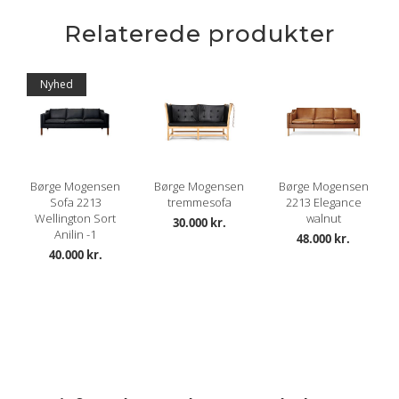
Lædertykkelse: 0,9-1,1 mm.
Læs mere om pleje og vedligeholdelse her
Relaterede produkter
Nyhed
Børge Mogensen
Børge Mogensen
Børge Mogensen
Sofa 2213
tremmesofa
2213 Elegance
Wellington Sort
walnut
30.000 kr.
Anilin -1
48.000 kr.
40.000 kr.