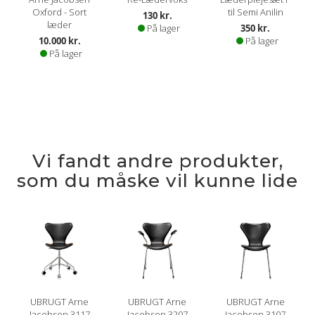
Oxford - Sort
til Semi Anilin
130 kr.
læder
På lager
350 kr.
10.000 kr.
På lager
På lager
Vi fandt andre produkter,
som du måske vil kunne lide
UBRUGT Arne
UBRUGT Arne
UBRUGT Arne
Jacobsen 3117
Jacobsen 3207
Jacobsen 3107