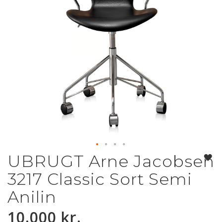
UBRUGT Arne Jacobsen
Gå
til
3217 Classic Sort Semi
starten
af
Anilin
billedgalleriet
10.000 kr.