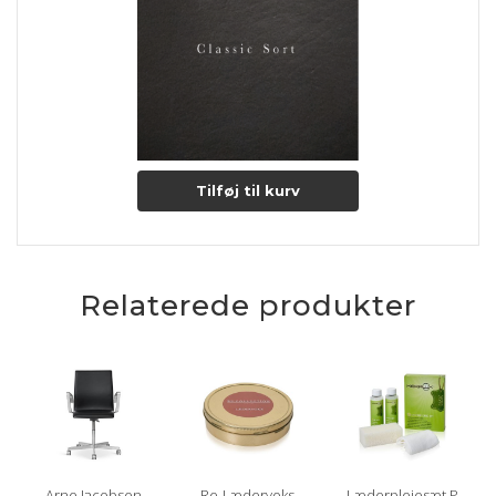
Læs mere om pleje og vedligeholdelse her
Tilføj til kurv
Relaterede produkter
Arne Jacobsen
Re-Lædervoks
Læderplejesæt P