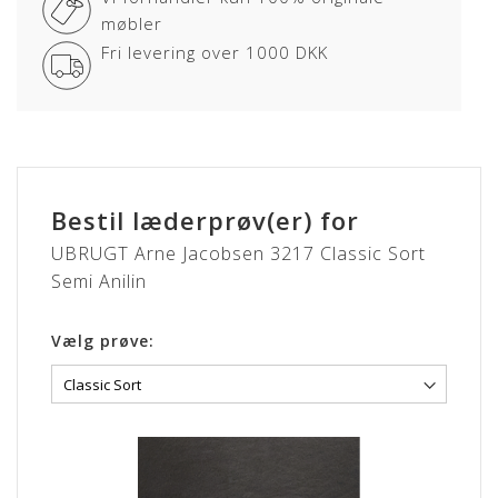
møbler
Semi anilin læder har fået en ganske let
Fri levering over 1000 DKK
overfladebehandling, hvilket bidrager til en højere slidstyrke
og lysægthed end den rene anilin læder.
Huden kendetegnes ved det flotte naturlige udseende, men
samtidig med en stærk finish.
Kendetegnene for denne lædertype er en god holdbarhed
og brugervenlighed.
Bestil læderprøv(er) for
CLASSIC
UBRUGT Arne Jacobsen 3217 Classic Sort
Semi Anilin
Lædertypen har fået en let korrigering af overfladen hvilket
bidrager til god modstandsdygtighed.
Overfladen er smudsafvisende og vil ikke opnå patina.
Vælg prøve:
CLASSIC læder er nem og praktisk og kræver næsten ingen
vedligehold.
Dybere naturmærker (fedtstriber & lign. fra dyret kan
forekomme).
Lædertykkelse: 0,9-1,1 mm.