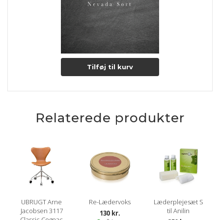
Tilføj til kurv
Relaterede produkter
UBRUGT Arne
Re-Lædervoks
Læderplejesæt S
Jacobsen 3117
til Anilin
130 kr.
Classic Cognac