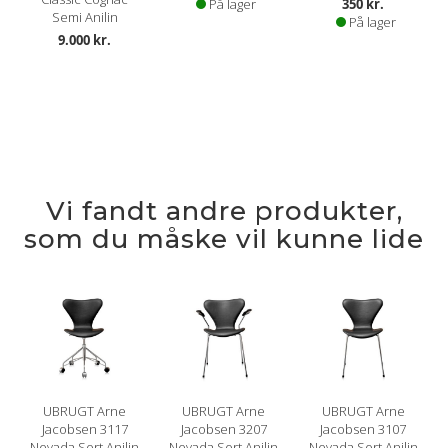
På lager
350 kr.
Semi Anilin
På lager
9.000 kr.
Vi fandt andre produkter,
som du måske vil kunne lide
UBRUGT Arne
UBRUGT Arne
UBRUGT Arne
Jacobsen 3117
Jacobsen 3207
Jacobsen 3107
Nevada Sort Anilin
Nevada Sort Anilin
Nevada Sort Anilin