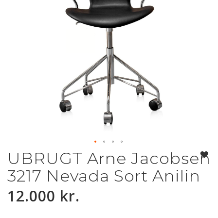
UBRUGT Arne Jacobsen
Gå
til
3217 Nevada Sort Anilin
starten
af
12.000 kr.
billedgalleriet