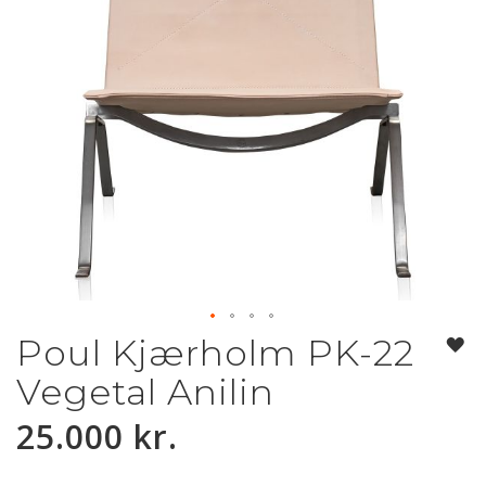
Poul Kjærholm PK-22
Gå
til
Vegetal Anilin
starten
af
25.000 kr.
billedgalleriet