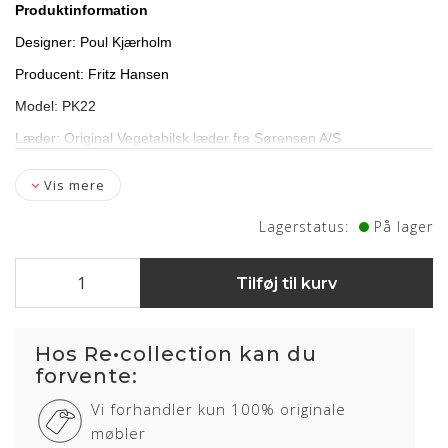
Produktinformation
Designer: Poul Kjærholm
Producent: Fritz Hansen
Model: PK22
Læder: Original Vegetabilsk læder fra Sørensen A/S
Stand: Renoveret/ nypolstret
Vis mere
Showroom: Egå
Lagerstatus:
På lager
Levering: 7-10 hverdage
Tilføj til kurv
Om læderet
Hos Re•collection kan du
forvente:
Anilin læder er en eksklusiv lædertype, hvor råvarer fra kun
det bedste sorteringsniveau er anvendt. Anilin læder har
Vi forhandler kun 100% originale
ingen eller kun en ganske let overfladebehandling.
møbler