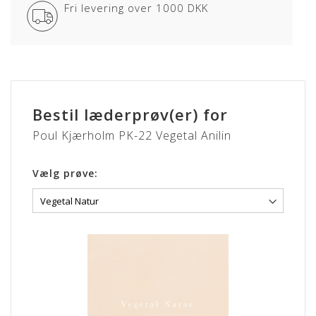
Læderet har en naturlig rå, blød og åndbar overflade som
Fri levering over 1000 DKK
bidrager til en fremragende siddekomfort samt det
eksklusive udseende.
Anilin læder kan variere i farve fra skind til skind og der kan
forekomme naturlige mærker fra sår, ar og stikmærker, som
dyret har fået gennem sit aktive liv.
VEGETAL
Bestil læderprøv(er) for
Poul Kjærholm PK-22 Vegetal Anilin
Lædertypen er en eksklusiv vegetabilsk garvet anilin læder
som med tiden, vil patinere smukt. Huderne er selekteret
særdeles nøjsomt.
Vælg prøve:
Læderet er ufarvet hvorfor at du med denne læderkvalitet,
kan skabe lige præcis den patina som du ønsker at opnå.
Overfladen vil med tiden ændre udtryk, startende fra en lås
let pink farve til en lettere lys nøddebrun farve.
Lædertykkelse: 1,2-1,4 mm.
Læs mere om pleje og vedligeholdelse her