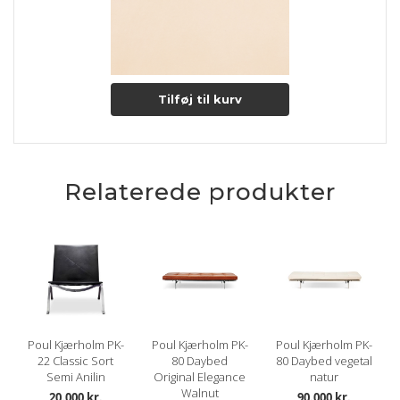
Tilføj til kurv
Relaterede produkter
Poul Kjærholm PK-
Poul Kjærholm PK-
Poul Kjærholm PK-
22 Classic Sort
80 Daybed
80 Daybed vegetal
Semi Anilin
Original Elegance
natur
Walnut
20.000 kr.
90.000 kr.