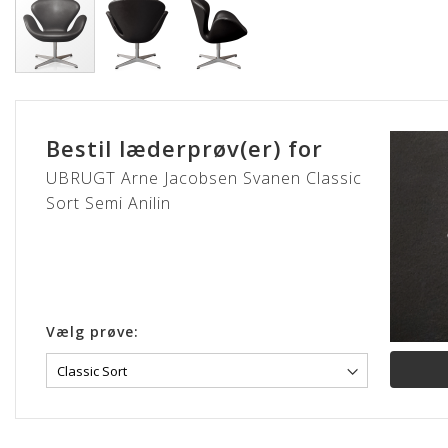
Gå
til
starten
Bestil læderprøv(er) for
af
billedgalleriet
UBRUGT Arne Jacobsen Svanen Classic
Sort Semi Anilin
Vælg prøve: