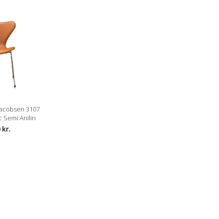
acobsen 3107
c Semi Anilin
 kr.