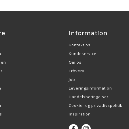
re
Information
Kontakt os
n
Kundeservice
sen
Om os
er
Erhverv
Job
m
Leveringsinformation
Handelsbetingelser
n
Cookie- og privatlivspolitik
s
Inspiration