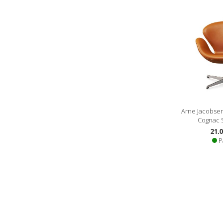
Arne Jacobsen
Cognac S
21.0
P