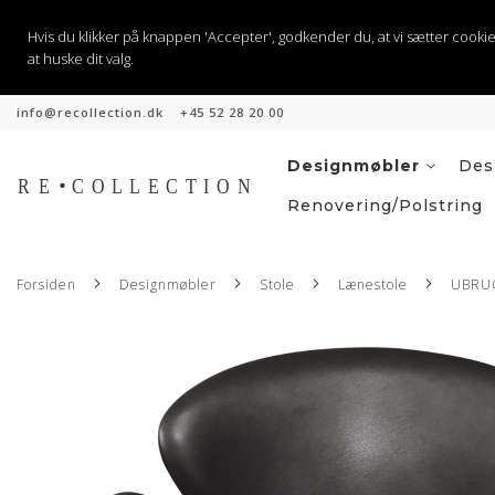
Hvis du klikker på knappen 'Accepter', godkender du, at vi sætter cookies til
at huske dit valg.
info@recollection.dk
+45 52 28 20 00
Skip
to
Content
Designmøbler
Des
Renovering/Polstring
Forsiden
Designmøbler
Stole
Lænestole
UBRUG
Gå
til
slutningen
af
billedgalleriet