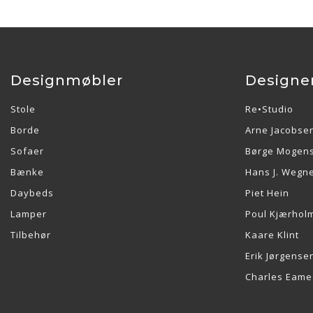
Designmøbler
Designe
Stole
Re•Studio
Borde
Arne Jacobse
Sofaer
Børge Mogen
Bænke
Hans J. Wegn
Daybeds
Piet Hein
Lamper
Poul Kjærhol
Tilbehør
Kaare Klint
Erik Jørgense
Charles Eame