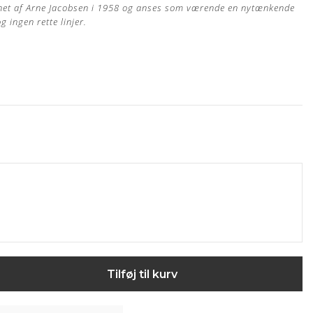
gnet af Arne Jacobsen i 1958 og anses som værende en nytænkende
 ingen rette linjer.
 egen møbelpolstrer.
Læs mere her
s garanti
ske let overfladebehandling, hvilket bidrager til en højere
Tilføj til kurv
rene anilin læder.
e naturlige udseende, men samtidig med en stærk finish.