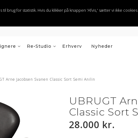
 brug for statistik. Hvis du klikker på knappen 'Afvis,' sætter vi ikke cookies t
ignere
Re•Studio
Erhverv
Nyheder
T Arne Jacobsen Svanen Classic Sort Semi Anilin
UBRUGT Arn
Classic Sort 
28.000 kr.