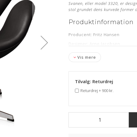
Svanen, eller model 3320, er desi
stol grundet dens kurvede former og
Produktinformation
Producent: Fritz Hansen
Designer: Arne Jacobsen
Model: 3320
Vis mere
Læder: Classic Sort Semi Anilin
Stand: Ubrugt og nypolstret hos
Levering: Ca. 4-6 uger
Tilvalg: Returdrej
Stelnummer medfølger samt 5 år
Returdrej
+
900 kr.
Om læderet
Semi anilin læder har fået en gan
slidstyrke og lysægthed end den 
Huden kendetegnes ved det flott