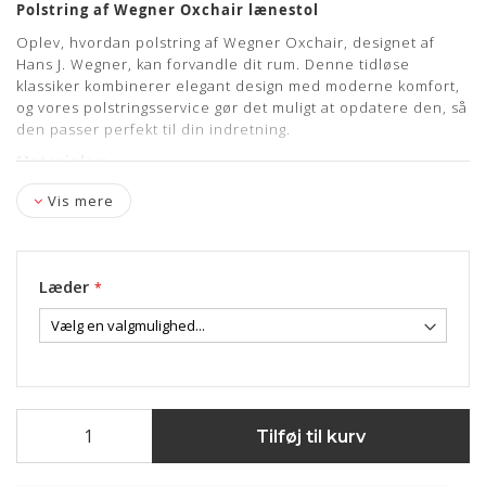
Polstring af Wegner Oxchair lænestol
Oplev, hvordan polstring af Wegner Oxchair, designet af
Hans J. Wegner, kan forvandle dit rum. Denne tidløse
klassiker kombinerer elegant design med moderne komfort,
og vores polstringsservice gør det muligt at opdatere den, så
den passer perfekt til din indretning.
Materialer:
Lædermuligheder:
Alaska, Wellington, Nevada,
Vis mere
Vacona, Elegance, Vegetal
Stofmuligheder:
Fx. Hallingdal fra Kvadrat m. fl.
kontakt os herom
Læder
Inkluderet i prisen:
Afmontering af evt. gammel polstring/læder
Gratis afhentning & levering, kantsten, på brofaste øer
Efter du har bestilt:
Tilføj til kurv
Du modtager en SMS fra vores chauffør vedrørende