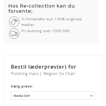
afhentning af din Oxchair.
Hos Re•collection kan du
Vi påbegynder polstringen og fjerner evt. gammel
forvente:
polstring uden beregning.
Vi forhandler kun 100% originale
Når polstringen er færdig, sendes Oxchair lænestolen
retur til dig og du modtager endnu en SMS fra vores
møbler
chauffør.
Fri levering over 1000 DKK
Leveringstid:
ca. 4-6 uger fra modtagelse.
Læs mere om alle lædertyper her inkl. pleje og
vedligeholdelse
Bestil læderprøv(er) for
Polstring Hans J. Wegner Ox Chair
Vælg prøve: