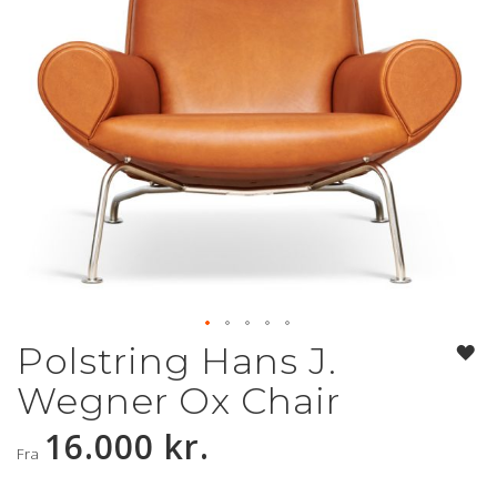
Polstring Hans J.
Gå
til
Wegner Ox Chair
starten
af
16.000 kr.
billedgalleriet
Fra