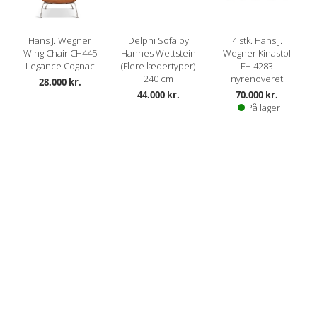
Hans J. Wegner
Delphi Sofa by
4 stk. Hans J.
Wing Chair CH445
Hannes Wettstein
Wegner Kinastol
Legance Cognac
(Flere lædertyper)
FH 4283
240 cm
nyrenoveret
28.000 kr.
44.000 kr.
70.000 kr.
På lager