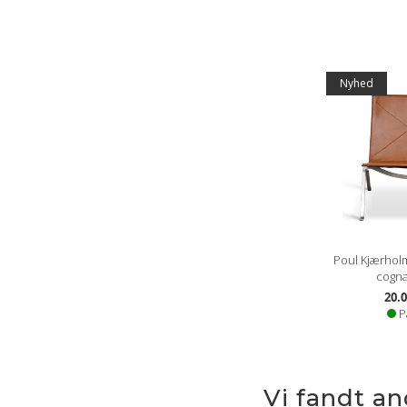
Nyhed
Poul Kjærhol
cogna
20.0
P
Vi fandt a