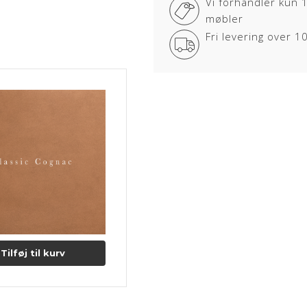
Vi forhandler kun 
CLASSIC
møbler
Lædertypen har fået en let korrig
Fri levering over 
modstandsdygtighed.
Overfladen er smudsafvisende og
CLASSIC læder er nem og praktis
Dybere naturmærker (fedtstriber 
Lædertykkelse: 0,9-1,1 mm.
Læs mere om pleje og vedligeho
Tilføj til kurv