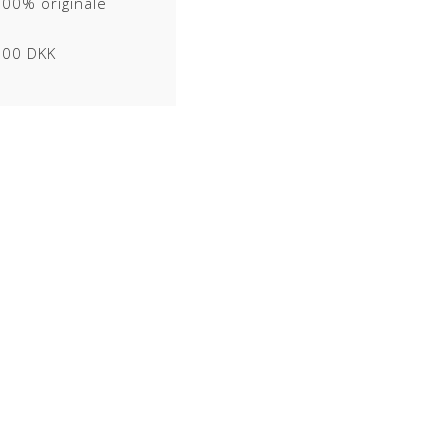
100% originale
ering af overfladen hvilket bidrager til god
1000 DKK
 vil ikke opnå patina.
k og kræver næsten ingen vedligehold.
& lign. fra dyret kan forekomme).
ldelse her