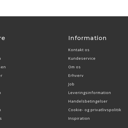
re
Information
Kontakt os
n
Kundeservice
sen
Om os
er
Erhverv
Job
m
Leveringsinformation
Handelsbetingelser
n
Cookie- og privatlivspolitik
s
Inspiration