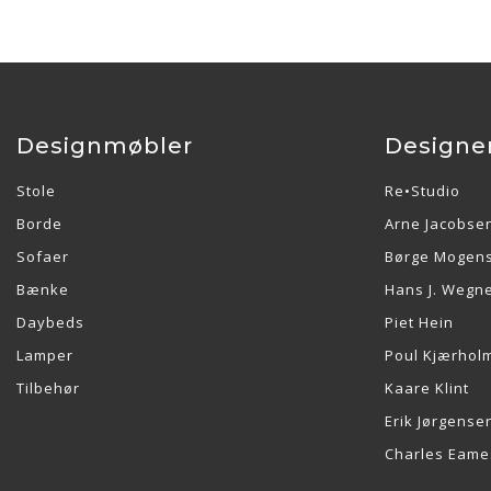
Designmøbler
Designe
Stole
Re•Studio
Borde
Arne Jacobse
Sofaer
Børge Mogen
Bænke
Hans J. Wegn
Daybeds
Piet Hein
Lamper
Poul Kjærhol
Tilbehør
Kaare Klint
Erik Jørgense
Charles Eame