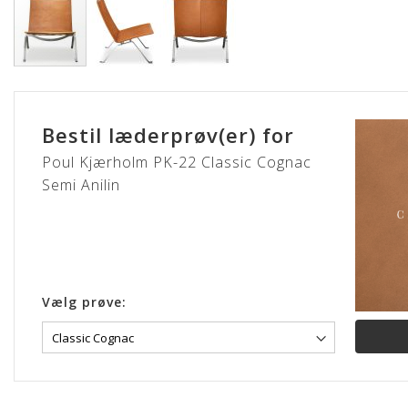
Gå
til
starten
Bestil læderprøv(er) for
af
billedgalleriet
Poul Kjærholm PK-22 Classic Cognac
Semi Anilin
Vælg prøve: