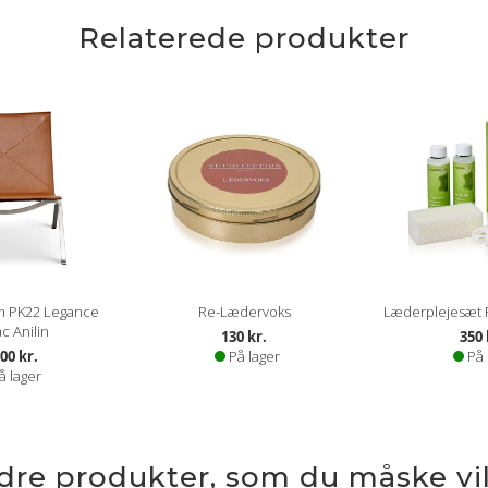
Relaterede produkter
m PK22 Legance
Re-Lædervoks
Læderplejesæt P 
c Anilin
130 kr.
350 
00 kr.
På lager
På 
å lager
ndre produkter, som du måske vil