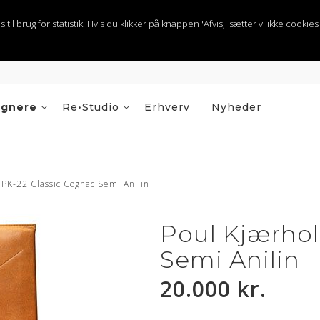
 brug for statistik. Hvis du klikker på knappen 'Afvis,' sætter vi ikke cookies t
ignere
Re•Studio
Erhverv
Nyheder
PK-22 Classic Cognac Semi Anilin
Poul Kjærhol
Semi Anilin
20.000 kr.